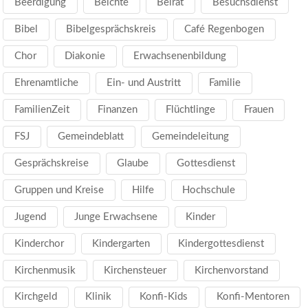
Beerdigung
Beichte
Beirat
Besuchsdienst
Bibel
Bibelgesprächskreis
Café Regenbogen
Chor
Diakonie
Erwachsenenbildung
Ehrenamtliche
Ein- und Austritt
Familie
FamilienZeit
Finanzen
Flüchtlinge
Frauen
FSJ
Gemeindeblatt
Gemeindeleitung
Gesprächskreise
Glaube
Gottesdienst
Gruppen und Kreise
Hilfe
Hochschule
Jugend
Junge Erwachsene
Kinder
Kinderchor
Kindergarten
Kindergottesdienst
Kirchenmusik
Kirchensteuer
Kirchenvorstand
Kirchgeld
Klinik
Konfi-Kids
Konfi-Mentoren