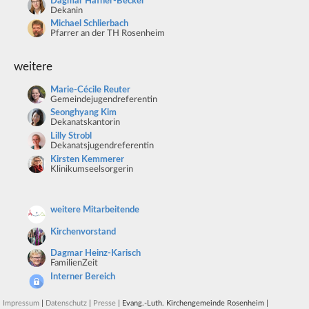
Dagmar Häfner-Becker
Dekanin
Michael Schlierbach
Pfarrer an der TH Rosenheim
weitere
Marie-Cécile Reuter
Gemeindejugendreferentin
Seonghyang Kim
Dekanatskantorin
Lilly Strobl
Dekanatsjugendreferentin
Kirsten Kemmerer
Klinikumseelsorgerin
weitere Mitarbeitende
Kirchenvorstand
Dagmar Heinz-Karisch
FamilienZeit
Interner Bereich
Impressum
|
Datenschutz
|
Presse
| Evang.-Luth. Kirchengemeinde Rosenheim |