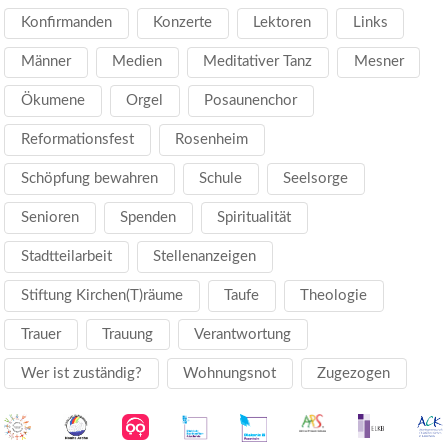
Konfirmanden
Konzerte
Lektoren
Links
Männer
Medien
Meditativer Tanz
Mesner
Ökumene
Orgel
Posaunenchor
Reformationsfest
Rosenheim
Schöpfung bewahren
Schule
Seelsorge
Senioren
Spenden
Spiritualität
Stadtteilarbeit
Stellenanzeigen
Stiftung Kirchen(T)räume
Taufe
Theologie
Trauer
Trauung
Verantwortung
Wer ist zuständig?
Wohnungsnot
Zugezogen