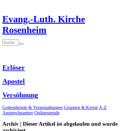
Evang.-Luth. Kirche
Rosenheim
Erlöser
Apostel
Versöhnung
Gottesdienste & Veranstaltungen
Gruppen & Kreise
A-Z
Ansprechpartner
Onlinespende
Archiv | Dieser Artikel ist abgelaufen und wurde
archiviert