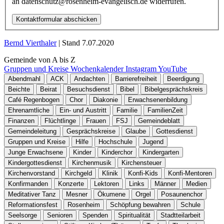
an datenschutz@rosenheim-evangelisch.de widerrufen.
Bernd Vierthaler
| Stand
7.07.2020
Gemeinde von A bis Z
Gruppen und Kreise
Wochenkalender
Instagram
YouTube
Abendmahl
ACK
Andachten
Barrierefreiheit
Beerdigung
Beichte
Beirat
Besuchsdienst
Bibel
Bibelgesprächskreis
Café Regenbogen
Chor
Diakonie
Erwachsenenbildung
Ehrenamtliche
Ein- und Austritt
Familie
FamilienZeit
Finanzen
Flüchtlinge
Frauen
FSJ
Gemeindeblatt
Gemeindeleitung
Gesprächskreise
Glaube
Gottesdienst
Gruppen und Kreise
Hilfe
Hochschule
Jugend
Junge Erwachsene
Kinder
Kinderchor
Kindergarten
Kindergottesdienst
Kirchenmusik
Kirchensteuer
Kirchenvorstand
Kirchgeld
Klinik
Konfi-Kids
Konfi-Mentoren
Konfirmanden
Konzerte
Lektoren
Links
Männer
Medien
Meditativer Tanz
Mesner
Ökumene
Orgel
Posaunenchor
Reformationsfest
Rosenheim
Schöpfung bewahren
Schule
Seelsorge
Senioren
Spenden
Spiritualität
Stadtteilarbeit