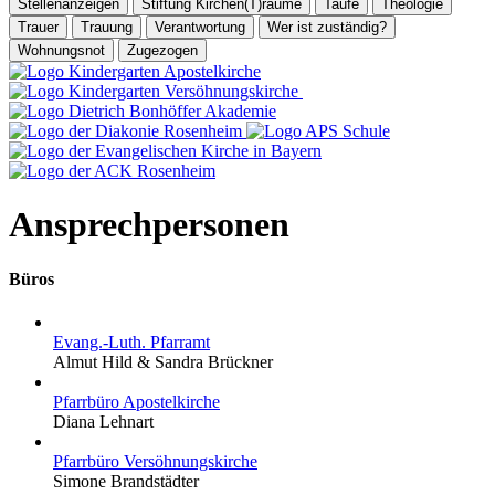
Stellenanzeigen
Stiftung Kirchen(T)räume
Taufe
Theologie
Trauer
Trauung
Verantwortung
Wer ist zuständig?
Wohnungsnot
Zugezogen
Ansprechpersonen
Büros
Evang.-Luth. Pfarramt
Almut Hild & Sandra Brückner
Pfarrbüro Apostelkirche
Diana Lehnart
Pfarrbüro Versöhnungskirche
Simone Brandstädter