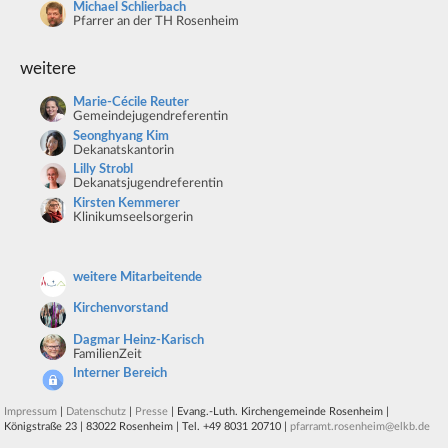
Michael Schlierbach
Pfarrer an der TH Rosenheim
weitere
Marie-Cécile Reuter
Gemeindejugendreferentin
Seonghyang Kim
Dekanatskantorin
Lilly Strobl
Dekanatsjugendreferentin
Kirsten Kemmerer
Klinikumseelsorgerin
weitere Mitarbeitende
Kirchenvorstand
Dagmar Heinz-Karisch
FamilienZeit
Interner Bereich
Impressum
|
Datenschutz
|
Presse
| Evang.-Luth. Kirchengemeinde Rosenheim |
Königstraße 23 | 83022 Rosenheim | Tel. +49 8031 20710 |
pfarramt.rosenheim@elkb.de