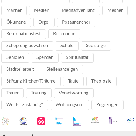
Männer
Medien
Meditativer Tanz
Mesner
Ökumene
Orgel
Posaunenchor
Reformationsfest
Rosenheim
Schöpfung bewahren
Schule
Seelsorge
Senioren
Spenden
Spiritualität
Stadtteilarbeit
Stellenanzeigen
Stiftung Kirchen(T)räume
Taufe
Theologie
Trauer
Trauung
Verantwortung
Wer ist zuständig?
Wohnungsnot
Zugezogen