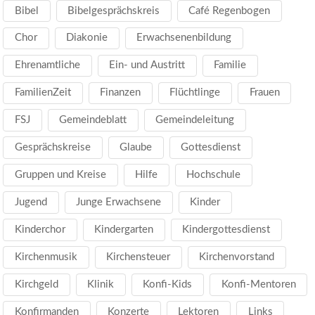
Bibel
Bibelgesprächskreis
Café Regenbogen
Chor
Diakonie
Erwachsenenbildung
Ehrenamtliche
Ein- und Austritt
Familie
FamilienZeit
Finanzen
Flüchtlinge
Frauen
FSJ
Gemeindeblatt
Gemeindeleitung
Gesprächskreise
Glaube
Gottesdienst
Gruppen und Kreise
Hilfe
Hochschule
Jugend
Junge Erwachsene
Kinder
Kinderchor
Kindergarten
Kindergottesdienst
Kirchenmusik
Kirchensteuer
Kirchenvorstand
Kirchgeld
Klinik
Konfi-Kids
Konfi-Mentoren
Konfirmanden
Konzerte
Lektoren
Links