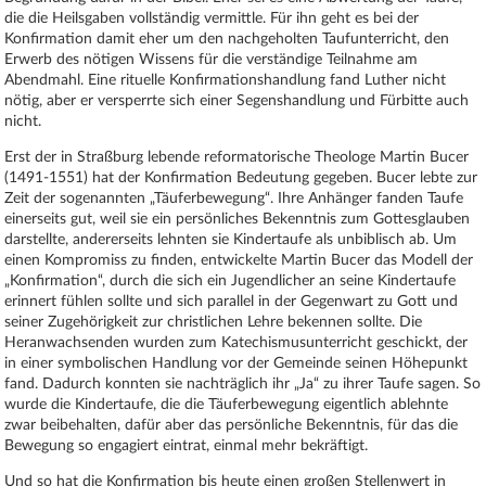
die die Heilsgaben vollständig vermittle. Für ihn geht es bei der
Konfirmation damit eher um den nachgeholten Taufunterricht, den
Erwerb des nötigen Wissens für die verständige Teilnahme am
Abendmahl. Eine rituelle Konfirmationshandlung fand Luther nicht
nötig, aber er versperrte sich einer Segenshandlung und Fürbitte auch
nicht.
Erst der in Straßburg lebende reformatorische Theologe Martin Bucer
(1491-1551) hat der Konfirmation Bedeutung gegeben. Bucer lebte zur
Zeit der sogenannten „Täuferbewegung“. Ihre Anhänger fanden Taufe
einerseits gut, weil sie ein persönliches Bekenntnis zum Gottesglauben
darstellte, andererseits lehnten sie Kindertaufe als unbiblisch ab. Um
einen Kompromiss zu finden, entwickelte Martin Bucer das Modell der
„Konfirmation“, durch die sich ein Jugendlicher an seine Kindertaufe
erinnert fühlen sollte und sich parallel in der Gegenwart zu Gott und
seiner Zugehörigkeit zur christlichen Lehre bekennen sollte. Die
Heranwachsenden wurden zum Katechismusunterricht geschickt, der
in einer symbolischen Handlung vor der Gemeinde seinen Höhepunkt
fand. Dadurch konnten sie nachträglich ihr „Ja“ zu ihrer Taufe sagen. So
wurde die Kindertaufe, die die Täuferbewegung eigentlich ablehnte
zwar beibehalten, dafür aber das persönliche Bekenntnis, für das die
Bewegung so engagiert eintrat, einmal mehr bekräftigt.
Und so hat die Konfirmation bis heute einen großen Stellenwert in