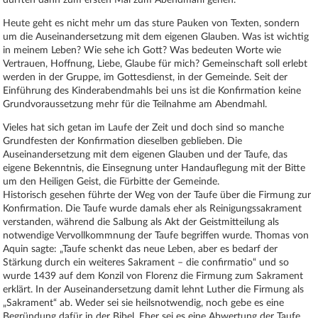
durften dann zum ersten Mal zum Abendmahl gehen.
Heute geht es nicht mehr um das sture Pauken von Texten, sondern
um die Auseinandersetzung mit dem eigenen Glauben. Was ist wichtig
in meinem Leben? Wie sehe ich Gott? Was bedeuten Worte wie
Vertrauen, Hoffnung, Liebe, Glaube für mich? Gemeinschaft soll erlebt
werden in der Gruppe, im Gottesdienst, in der Gemeinde. Seit der
Einführung des Kinderabendmahls bei uns ist die Konfirmation keine
Grundvoraussetzung mehr für die Teilnahme am Abendmahl.
Vieles hat sich getan im Laufe der Zeit und doch sind so manche
Grundfesten der Konfirmation dieselben geblieben. Die
Auseinandersetzung mit dem eigenen Glauben und der Taufe, das
eigene Bekenntnis, die Einsegnung unter Handauflegung mit der Bitte
um den Heiligen Geist, die Fürbitte der Gemeinde.
Historisch gesehen führte der Weg von der Taufe über die Firmung zur
Konfirmation. Die Taufe wurde damals eher als Reinigungssakrament
verstanden, während die Salbung als Akt der Geistmitteilung als
notwendige Vervollkommnung der Taufe begriffen wurde. Thomas von
Aquin sagte: „Taufe schenkt das neue Leben, aber es bedarf der
Stärkung durch ein weiteres Sakrament – die confirmatio“ und so
wurde 1439 auf dem Konzil von Florenz die Firmung zum Sakrament
erklärt. In der Auseinandersetzung damit lehnt Luther die Firmung als
„Sakrament“ ab. Weder sei sie heilsnotwendig, noch gebe es eine
Begründung dafür in der Bibel. Eher sei es eine Abwertung der Taufe,