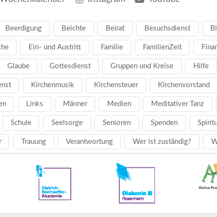
Beerdigung
Beichte
Beirat
Besuchsdienst
Bi
che
Ein- und Austritt
Familie
FamilienZeit
Fina
Glaube
Gottesdienst
Gruppen und Kreise
Hilfe
enst
Kirchenmusik
Kirchensteuer
Kirchenvorstand
en
Links
Männer
Medien
Meditativer Tanz
Schule
Seelsorge
Senioren
Spenden
Spirit
r
Trauung
Verantwortung
Wer ist zuständig?
W