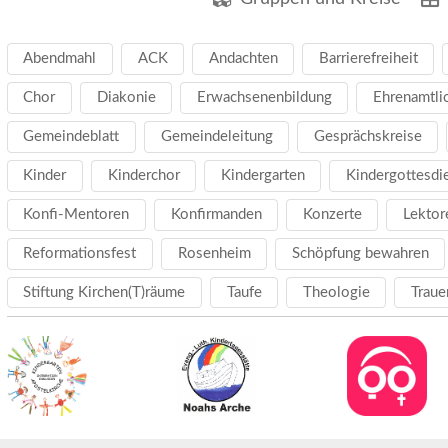
Abendmahl
ACK
Andachten
Barrierefreiheit
Chor
Diakonie
Erwachsenenbildung
Ehrenamtli
Gemeindeblatt
Gemeindeleitung
Gesprächskreise
Kinder
Kinderchor
Kindergarten
Kindergottesdi
Konfi-Mentoren
Konfirmanden
Konzerte
Lektor
Reformationsfest
Rosenheim
Schöpfung bewahren
Stiftung Kirchen(T)räume
Taufe
Theologie
Traue