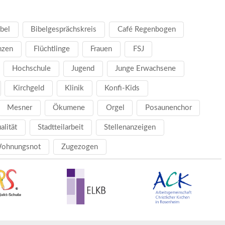
bel
Bibelgesprächskreis
Café Regenbogen
nzen
Flüchtlinge
Frauen
FSJ
Hochschule
Jugend
Junge Erwachsene
Kirchgeld
Klinik
Konfi-Kids
Mesner
Ökumene
Orgel
Posaunenchor
ualität
Stadtteilarbeit
Stellenanzeigen
ohnungsnot
Zugezogen