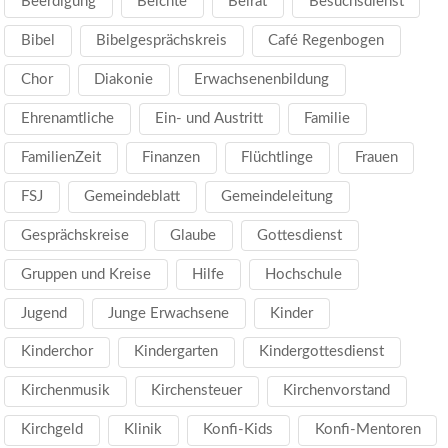
Beerdigung
Beichte
Beirat
Besuchsdienst
Bibel
Bibelgesprächskreis
Café Regenbogen
Chor
Diakonie
Erwachsenenbildung
Ehrenamtliche
Ein- und Austritt
Familie
FamilienZeit
Finanzen
Flüchtlinge
Frauen
FSJ
Gemeindeblatt
Gemeindeleitung
Gesprächskreise
Glaube
Gottesdienst
Gruppen und Kreise
Hilfe
Hochschule
Jugend
Junge Erwachsene
Kinder
Kinderchor
Kindergarten
Kindergottesdienst
Kirchenmusik
Kirchensteuer
Kirchenvorstand
Kirchgeld
Klinik
Konfi-Kids
Konfi-Mentoren