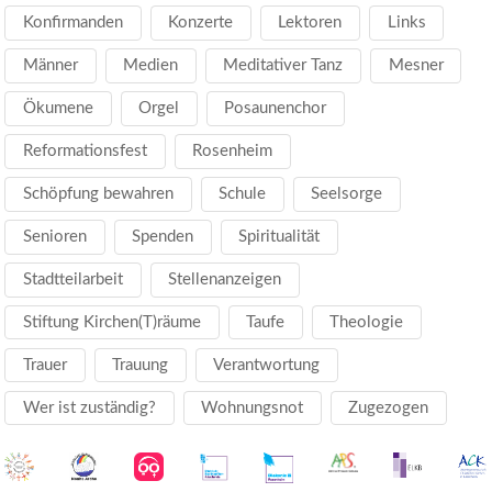
Konfirmanden
Konzerte
Lektoren
Links
Männer
Medien
Meditativer Tanz
Mesner
Ökumene
Orgel
Posaunenchor
Reformationsfest
Rosenheim
Schöpfung bewahren
Schule
Seelsorge
Senioren
Spenden
Spiritualität
Stadtteilarbeit
Stellenanzeigen
Stiftung Kirchen(T)räume
Taufe
Theologie
Trauer
Trauung
Verantwortung
Wer ist zuständig?
Wohnungsnot
Zugezogen