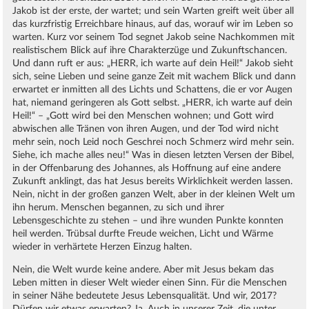
Jakob ist der erste, der wartet; und sein Warten greift weit über all
das kurzfristig Erreichbare hinaus, auf das, worauf wir im Leben so
warten. Kurz vor seinem Tod segnet Jakob seine Nachkommen mit
realistischem Blick auf ihre Charakterzüge und Zukunftschancen.
Und dann ruft er aus: „HERR, ich warte auf dein Heil!“ Jakob sieht
sich, seine Lieben und seine ganze Zeit mit wachem Blick und dann
erwartet er inmitten all des Lichts und Schattens, die er vor Augen
hat, niemand geringeren als Gott selbst. „HERR, ich warte auf dein
Heil!“ – „Gott wird bei den Menschen wohnen; und Gott wird
abwischen alle Tränen von ihren Augen, und der Tod wird nicht
mehr sein, noch Leid noch Geschrei noch Schmerz wird mehr sein.
Siehe, ich mache alles neu!“ Was in diesen letzten Versen der Bibel,
in der Offenbarung des Johannes, als Hoffnung auf eine andere
Zukunft anklingt, das hat Jesus bereits Wirklichkeit werden lassen.
Nein, nicht in der großen ganzen Welt, aber in der kleinen Welt um
ihn herum. Menschen begannen, zu sich und ihrer
Lebensgeschichte zu stehen – und ihre wunden Punkte konnten
heil werden. Trübsal durfte Freude weichen, Licht und Wärme
wieder in verhärtete Herzen Einzug halten.
Nein, die Welt wurde keine andere. Aber mit Jesus bekam das
Leben mitten in dieser Welt wieder einen Sinn. Für die Menschen
in seiner Nähe bedeutete Jesus Lebensqualität. Und wir, 2017?
Dürfen wir etwas erwarten? Ja. Auch in unserer Zeit, die unter