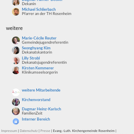
Dekanin
Michael Schlierbach
Pfarrer an der TH Rosenheim
weitere
Marie-Cécile Reuter
Gemeindejugendreferentin
Seonghyang Kim
Dekanatskantorin
Lilly Strobl
Dekanatsjugendreferentin
Kirsten Kemmerer
Klinikumseelsorgerin
weitere Mitarbeitende
Kirchenvorstand
Dagmar Heinz-Karisch
FamilienZeit
Interner Bereich
Impressum
|
Datenschutz
|
Presse
| Evang.-Luth. Kirchengemeinde Rosenheim |