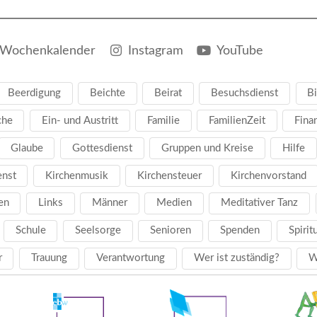
Wochenkalender
Instagram
YouTube
Beerdigung
Beichte
Beirat
Besuchsdienst
Bi
che
Ein- und Austritt
Familie
FamilienZeit
Fina
Glaube
Gottesdienst
Gruppen und Kreise
Hilfe
enst
Kirchenmusik
Kirchensteuer
Kirchenvorstand
en
Links
Männer
Medien
Meditativer Tanz
Schule
Seelsorge
Senioren
Spenden
Spirit
r
Trauung
Verantwortung
Wer ist zuständig?
W