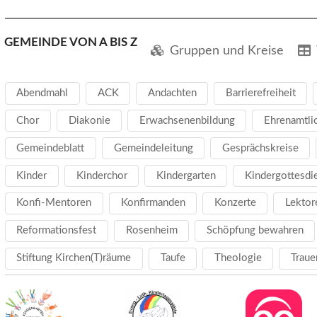
GEMEINDE VON A BIS Z
Gruppen und Kreise
Abendmahl
ACK
Andachten
Barrierefreiheit
Chor
Diakonie
Erwachsenenbildung
Ehrenamtli
Gemeindeblatt
Gemeindeleitung
Gesprächskreise
Kinder
Kinderchor
Kindergarten
Kindergottesdi
Konfi-Mentoren
Konfirmanden
Konzerte
Lektor
Reformationsfest
Rosenheim
Schöpfung bewahren
Stiftung Kirchen(T)räume
Taufe
Theologie
Traue