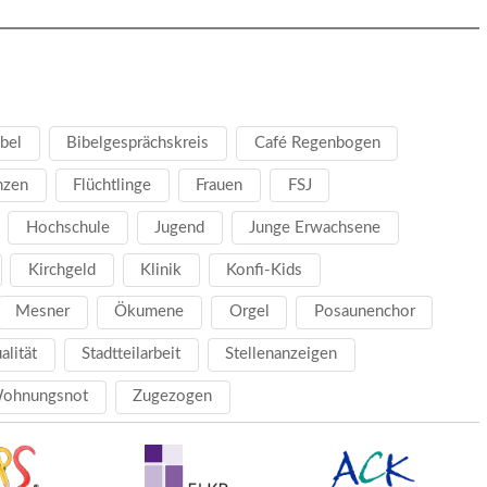
bel
Bibelgesprächskreis
Café Regenbogen
nzen
Flüchtlinge
Frauen
FSJ
Hochschule
Jugend
Junge Erwachsene
Kirchgeld
Klinik
Konfi-Kids
Mesner
Ökumene
Orgel
Posaunenchor
ualität
Stadtteilarbeit
Stellenanzeigen
ohnungsnot
Zugezogen