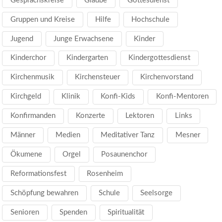
Gesprächskreise
Glaube
Gottesdienst
Gruppen und Kreise
Hilfe
Hochschule
Jugend
Junge Erwachsene
Kinder
Kinderchor
Kindergarten
Kindergottesdienst
Kirchenmusik
Kirchensteuer
Kirchenvorstand
Kirchgeld
Klinik
Konfi-Kids
Konfi-Mentoren
Konfirmanden
Konzerte
Lektoren
Links
Männer
Medien
Meditativer Tanz
Mesner
Ökumene
Orgel
Posaunenchor
Reformationsfest
Rosenheim
Schöpfung bewahren
Schule
Seelsorge
Senioren
Spenden
Spiritualität