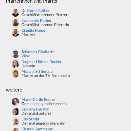
Pfarrerinnen und Pfarrer
Dr. Bernd Rother
Geschäftsführender Pfarrer
Rosemarie Rother
Geschäftsführende Pfarrerin
Claudia Huber
Pfarrerin
Johannes Göpffarth
Vikar
Dagmar Häfner-Becker
Dekanin
Michael Schlierbach
Pfarrer an der TH Rosenheim
weitere
Marie-Cécile Reuter
Gemeindejugendreferentin
Seonghyang Kim
Dekanatskantorin
Lilly Strobl
Dekanatsjugendreferentin
Kirsten Kemmerer