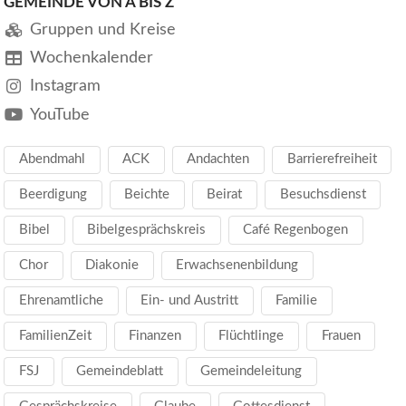
GEMEINDE VON A BIS Z
Gruppen und Kreise
Wochenkalender
Instagram
YouTube
Abendmahl
ACK
Andachten
Barrierefreiheit
Beerdigung
Beichte
Beirat
Besuchsdienst
Bibel
Bibelgesprächskreis
Café Regenbogen
Chor
Diakonie
Erwachsenenbildung
Ehrenamtliche
Ein- und Austritt
Familie
FamilienZeit
Finanzen
Flüchtlinge
Frauen
FSJ
Gemeindeblatt
Gemeindeleitung