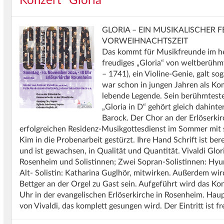
Konzert "Gloria"
GLORIA
–
EIN
MUSIKALISCHER
F
VORWEIHNACHTSZEIT
Das kommt für Musikfreunde im he
freudiges „Gloria“ von weltberüh
– 1741), ein Violine-Genie, galt sog
war schon in jungen Jahren als Ko
lebende Legende. Sein berühmtestes
„Gloria in D“ gehört gleich dahinte
Barock. Der Chor an der Erlöserki
erfolgreichen Residenz-Musikgottesdienst im Sommer mit 
Kim in die Probenarbeit gestürzt. Ihre Hand Schrift ist bere
und ist gewachsen, in Qualität und Quantität. Vivaldi Gl
Rosenheim und Solistinnen; Zwei Sopran-Solistinnen: Hyu
Alt- Solistin: Katharina Guglhör, mitwirken. Außerdem wir
Bettger an der Orgel zu Gast sein. Aufgeführt wird das K
Uhr in der evangelischen Erlöserkirche in Rosenheim. Haup
von Vivaldi, das komplett gesungen wird. Der Eintritt ist 