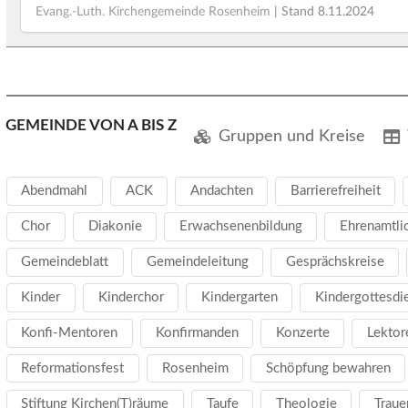
Evang.-Luth. Kirchengemeinde Rosenheim
| Stand
8.11.2024
GEMEINDE VON A BIS Z
Gruppen und Kreise
Abendmahl
ACK
Andachten
Barrierefreiheit
Chor
Diakonie
Erwachsenenbildung
Ehrenamtli
Gemeindeblatt
Gemeindeleitung
Gesprächskreise
Kinder
Kinderchor
Kindergarten
Kindergottesdi
Konfi-Mentoren
Konfirmanden
Konzerte
Lektor
Reformationsfest
Rosenheim
Schöpfung bewahren
Stiftung Kirchen(T)räume
Taufe
Theologie
Traue