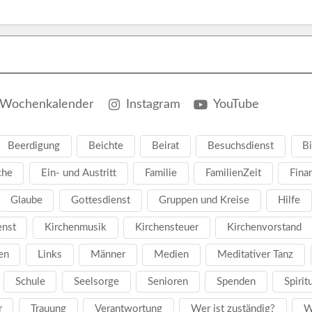
Wochenkalender
Instagram
YouTube
Beerdigung
Beichte
Beirat
Besuchsdienst
Bi
che
Ein- und Austritt
Familie
FamilienZeit
Fina
Glaube
Gottesdienst
Gruppen und Kreise
Hilfe
enst
Kirchenmusik
Kirchensteuer
Kirchenvorstand
en
Links
Männer
Medien
Meditativer Tanz
Schule
Seelsorge
Senioren
Spenden
Spirit
r
Trauung
Verantwortung
Wer ist zuständig?
W