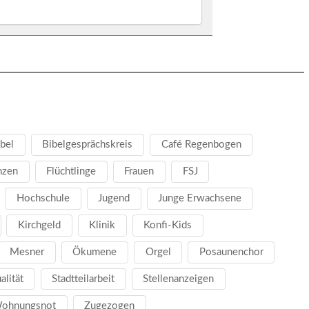
bel
Bibelgesprächskreis
Café Regenbogen
nzen
Flüchtlinge
Frauen
FSJ
Hochschule
Jugend
Junge Erwachsene
Kirchgeld
Klinik
Konfi-Kids
Mesner
Ökumene
Orgel
Posaunenchor
ualität
Stadtteilarbeit
Stellenanzeigen
ohnungsnot
Zugezogen