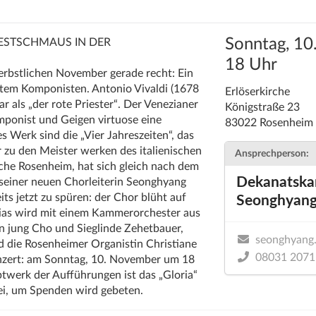
Sonntag, 1
ESTSCHMAUS
IN
DER
18 Uhr
rbstlichen November gerade recht: Ein
mtem Komponisten. Antonio Vivaldi (1678
Erlöserkirche
ar als „der rote Priester“. Der Venezianer
Königstraße 23
mponist und Geigen virtuose eine
83022 Rosenheim
 Werk sind die „Vier Jahreszeiten“, das
r zu den Meister werken des italienischen
Ansprechperson:
rche Rosenheim, hat sich gleich nach dem
Dekanatska
seiner neuen Chorleiterin Seonghyang
its jetzt zu spüren: der Chor blüht auf
Seonghyang
orias wird mit einem Kammerorchester aus
n jung Cho und Sieglinde Zehetbauer,
seonghyang
d die Rosenheimer Organistin Christiane
08031 2071
onzert: am Sonntag, 10. November um 18
twerk der Aufführungen ist das „Gloria“
frei, um Spenden wird gebeten.