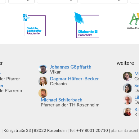
er
weitere
Johannes Göpffarth
Vikar
r
Ma
er Pfarrer
Ge
Dagmar Häfner-Becker
Dekanin
er
S
e Pfarrerin
De
Li
Michael Schlierbach
De
Pfarrer an der TH Rosenheim
K
Kl
 | Königstraße 23 | 83022 Rosenheim | Tel. +49 8031 20710 |
pfarramt.rosen