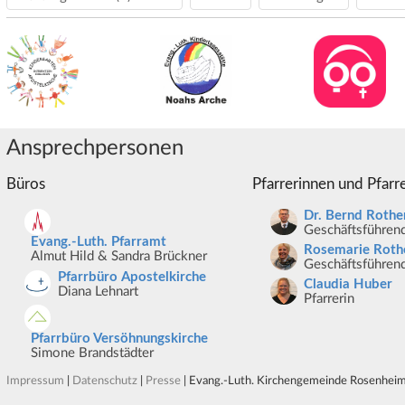
Ansprechpersonen
Büros
Pfarrerinnen und Pfarr
Dr. Bernd Rothe
Geschäftsführend
Evang.-Luth. Pfarramt
Rosemarie Roth
Almut Hild & Sandra Brückner
Geschäftsführend
Pfarrbüro Apostelkirche
Claudia Huber
Diana Lehnart
Pfarrerin
Pfarrbüro Versöhnungskirche
Simone Brandstädter
Impressum
|
Datenschutz
|
Presse
| Evang.-Luth. Kirchengemeinde Rosenheim