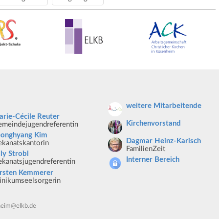
weitere Mitarbeitende
rie-Cécile Reuter
Kirchenvorstand
meindejugendreferentin
eonghyang Kim
Dagmar Heinz-Karisch
kanatskantorin
FamilienZeit
lly Strobl
Interner Bereich
kanatsjugendreferentin
irsten Kemmerer
inikumseelsorgerin
heim@elkb.de