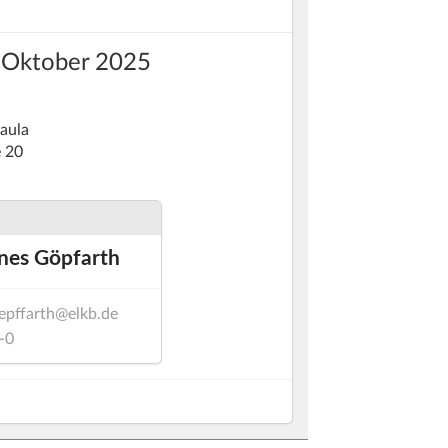
. Oktober 2025
Paula
e 20
nes Göpfarth
epffarth@elkb.de
-0