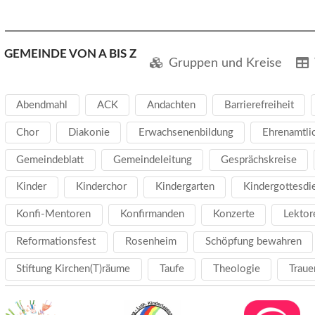
GEMEINDE VON A BIS Z
Gruppen und Kreise
Abendmahl
ACK
Andachten
Barrierefreiheit
Chor
Diakonie
Erwachsenenbildung
Ehrenamtli
Gemeindeblatt
Gemeindeleitung
Gesprächskreise
Kinder
Kinderchor
Kindergarten
Kindergottesdi
Konfi-Mentoren
Konfirmanden
Konzerte
Lektor
Reformationsfest
Rosenheim
Schöpfung bewahren
Stiftung Kirchen(T)räume
Taufe
Theologie
Traue