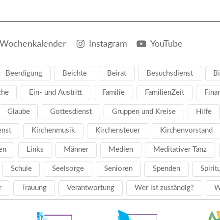
Wochenkalender
Instagram
YouTube
Beerdigung
Beichte
Beirat
Besuchsdienst
Bi
che
Ein- und Austritt
Familie
FamilienZeit
Fina
Glaube
Gottesdienst
Gruppen und Kreise
Hilfe
enst
Kirchenmusik
Kirchensteuer
Kirchenvorstand
en
Links
Männer
Medien
Meditativer Tanz
Schule
Seelsorge
Senioren
Spenden
Spirit
r
Trauung
Verantwortung
Wer ist zuständig?
W