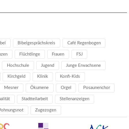
bel
Bibelgesprächskreis
Café Regenbogen
nzen
Flüchtlinge
Frauen
FSJ
Hochschule
Jugend
Junge Erwachsene
Kirchgeld
Klinik
Konfi-Kids
Mesner
Ökumene
Orgel
Posaunenchor
ualität
Stadtteilarbeit
Stellenanzeigen
ohnungsnot
Zugezogen