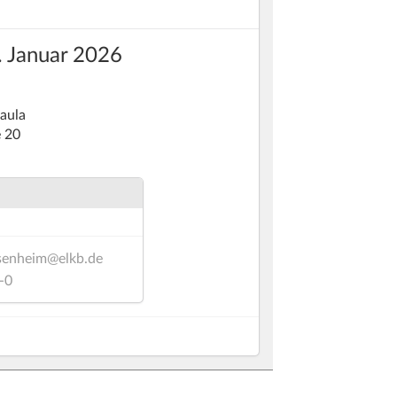
. Januar 2026
Paula
e 20
senheim@elkb.de
-0