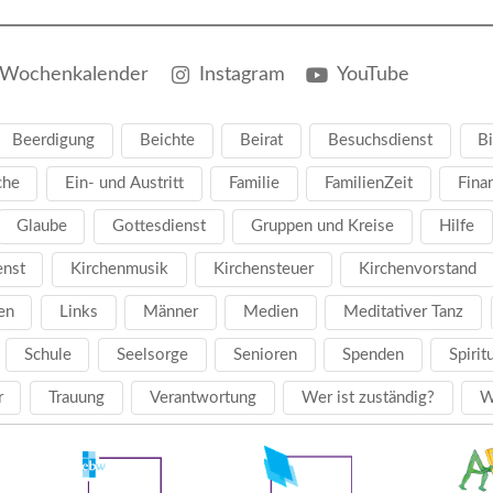
Wochenkalender
Instagram
YouTube
Beerdigung
Beichte
Beirat
Besuchsdienst
Bi
che
Ein- und Austritt
Familie
FamilienZeit
Fina
Glaube
Gottesdienst
Gruppen und Kreise
Hilfe
enst
Kirchenmusik
Kirchensteuer
Kirchenvorstand
en
Links
Männer
Medien
Meditativer Tanz
Schule
Seelsorge
Senioren
Spenden
Spirit
r
Trauung
Verantwortung
Wer ist zuständig?
W