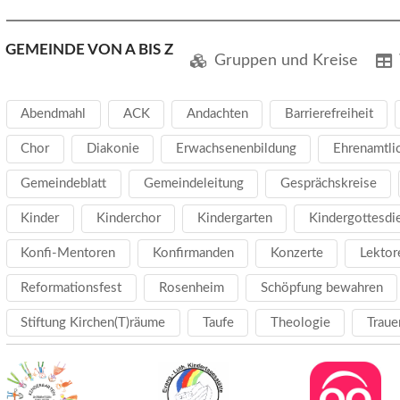
GEMEINDE VON A BIS Z
Gruppen und Kreise
Abendmahl
ACK
Andachten
Barrierefreiheit
Chor
Diakonie
Erwachsenenbildung
Ehrenamtli
Gemeindeblatt
Gemeindeleitung
Gesprächskreise
Kinder
Kinderchor
Kindergarten
Kindergottesdi
Konfi-Mentoren
Konfirmanden
Konzerte
Lektor
Reformationsfest
Rosenheim
Schöpfung bewahren
Stiftung Kirchen(T)räume
Taufe
Theologie
Traue