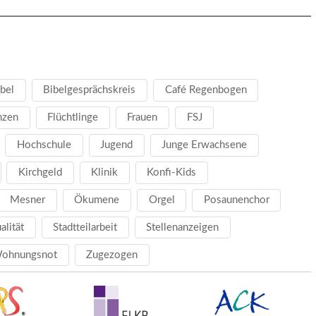
bel
Bibelgesprächskreis
Café Regenbogen
nzen
Flüchtlinge
Frauen
FSJ
Hochschule
Jugend
Junge Erwachsene
Kirchgeld
Klinik
Konfi-Kids
Mesner
Ökumene
Orgel
Posaunenchor
ualität
Stadtteilarbeit
Stellenanzeigen
ohnungsnot
Zugezogen