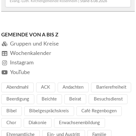
Evang.-Luth. Kirchengemeinde Rosenheim
| Stand
6.08.2026
GEMEINDE VON A BIS Z
Gruppen und Kreise
Wochenkalender
Instagram
YouTube
Abendmahl
ACK
Andachten
Barrierefreiheit
Beerdigung
Beichte
Beirat
Besuchsdienst
Bibel
Bibelgesprächskreis
Café Regenbogen
Chor
Diakonie
Erwachsenenbildung
Ehrenamtliche
Ein- und Austritt
Familie