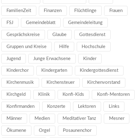
FamilienZeit
Finanzen
Flüchtlinge
Frauen
FSJ
Gemeindeblatt
Gemeindeleitung
Gesprächskreise
Glaube
Gottesdienst
Gruppen und Kreise
Hilfe
Hochschule
Jugend
Junge Erwachsene
Kinder
Kinderchor
Kindergarten
Kindergottesdienst
Kirchenmusik
Kirchensteuer
Kirchenvorstand
Kirchgeld
Klinik
Konfi-Kids
Konfi-Mentoren
Konfirmanden
Konzerte
Lektoren
Links
Männer
Medien
Meditativer Tanz
Mesner
Ökumene
Orgel
Posaunenchor