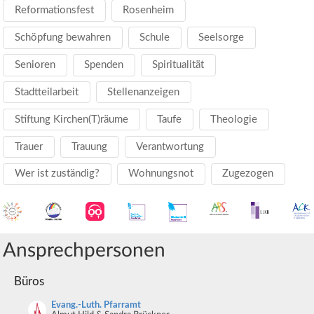
Reformationsfest
Rosenheim
Schöpfung bewahren
Schule
Seelsorge
Senioren
Spenden
Spiritualität
Stadtteilarbeit
Stellenanzeigen
Stiftung Kirchen(T)räume
Taufe
Theologie
Trauer
Trauung
Verantwortung
Wer ist zuständig?
Wohnungsnot
Zugezogen
Ansprechpersonen
Büros
Evang.-Luth. Pfarramt