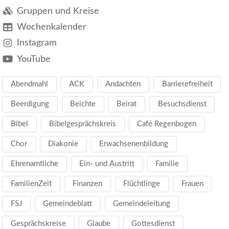
Gruppen und Kreise
Wochenkalender
Instagram
YouTube
Abendmahl
ACK
Andachten
Barrierefreiheit
Beerdigung
Beichte
Beirat
Besuchsdienst
Bibel
Bibelgesprächskreis
Café Regenbogen
Chor
Diakonie
Erwachsenenbildung
Ehrenamtliche
Ein- und Austritt
Familie
FamilienZeit
Finanzen
Flüchtlinge
Frauen
FSJ
Gemeindeblatt
Gemeindeleitung
Gesprächskreise
Glaube
Gottesdienst