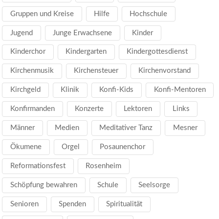
Gruppen und Kreise
Hilfe
Hochschule
Jugend
Junge Erwachsene
Kinder
Kinderchor
Kindergarten
Kindergottesdienst
Kirchenmusik
Kirchensteuer
Kirchenvorstand
Kirchgeld
Klinik
Konfi-Kids
Konfi-Mentoren
Konfirmanden
Konzerte
Lektoren
Links
Männer
Medien
Meditativer Tanz
Mesner
Ökumene
Orgel
Posaunenchor
Reformationsfest
Rosenheim
Schöpfung bewahren
Schule
Seelsorge
Senioren
Spenden
Spiritualität