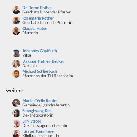
Dr. Bernd Rother
Geschäftsführender Pfarrer
Rosemarie Rother
Geschäftsführende Pfarrerin
Claudia Huber
Pfarrerin
Johannes Göpffarth
Vikar
Dagmar Häfner-Becker
Dekanin
Michael Schlierbach
Pfarrer an der TH Rosenheim
weitere
Marie-Cécile Reuter
Gemeindejugendreferentin
Seonghyang Kim
Dekanatskantorin
Lilly Strobl
Dekanatsjugendreferentin
Kirsten Kemmerer
Klinikumseelsorgerin