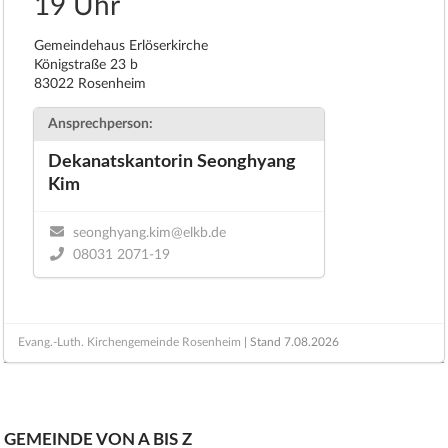
19 Uhr
Gemeindehaus Erlöserkirche
Königstraße 23 b
83022 Rosenheim
Ansprechperson:
Dekanatskantorin Seonghyang
Kim
seonghyang.kim@elkb.de
08031 2071-19
Evang.-Luth. Kirchengemeinde Rosenheim
| Stand
7.08.2026
GEMEINDE VON A BIS Z