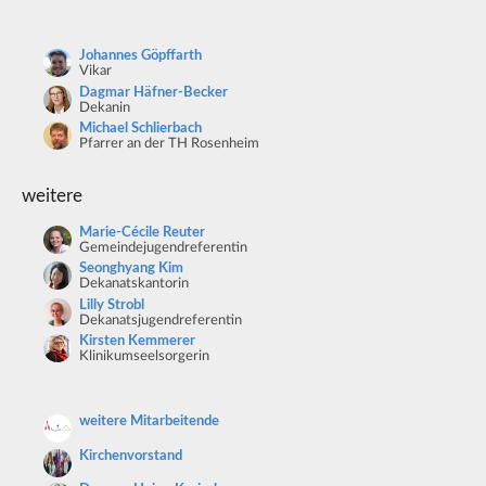
Johannes Göpffarth
Vikar
Dagmar Häfner-Becker
Dekanin
Michael Schlierbach
Pfarrer an der TH Rosenheim
weitere
Marie-Cécile Reuter
Gemeindejugendreferentin
Seonghyang Kim
Dekanatskantorin
Lilly Strobl
Dekanatsjugendreferentin
Kirsten Kemmerer
Klinikumseelsorgerin
weitere Mitarbeitende
Kirchenvorstand