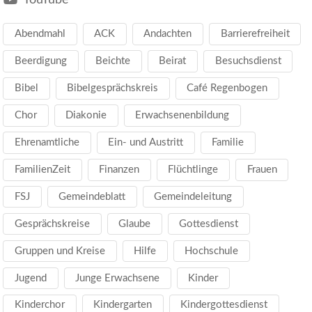
Abendmahl
ACK
Andachten
Barrierefreiheit
Beerdigung
Beichte
Beirat
Besuchsdienst
Bibel
Bibelgesprächskreis
Café Regenbogen
Chor
Diakonie
Erwachsenenbildung
Ehrenamtliche
Ein- und Austritt
Familie
FamilienZeit
Finanzen
Flüchtlinge
Frauen
FSJ
Gemeindeblatt
Gemeindeleitung
Gesprächskreise
Glaube
Gottesdienst
Gruppen und Kreise
Hilfe
Hochschule
Jugend
Junge Erwachsene
Kinder
Kinderchor
Kindergarten
Kindergottesdienst