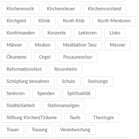
Kirchenmusik
Kirchensteuer
Kirchenvorstand
Kirchgeld
Klinik
Konfi-Kids
Konfi-Mentoren
Konfirmanden
Konzerte
Lektoren
Links
Männer
Medien
Meditativer Tanz
Mesner
Ökumene
Orgel
Posaunenchor
Reformationsfest
Rosenheim
Schöpfung bewahren
Schule
Seelsorge
Senioren
Spenden
Spiritualität
Stadtteilarbeit
Stellenanzeigen
Stiftung Kirchen(T)räume
Taufe
Theologie
Trauer
Trauung
Verantwortung