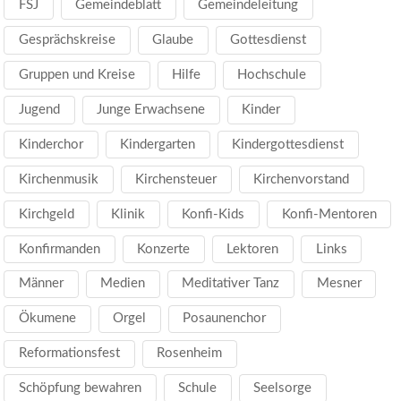
FSJ
Gemeindeblatt
Gemeindeleitung
Gesprächskreise
Glaube
Gottesdienst
Gruppen und Kreise
Hilfe
Hochschule
Jugend
Junge Erwachsene
Kinder
Kinderchor
Kindergarten
Kindergottesdienst
Kirchenmusik
Kirchensteuer
Kirchenvorstand
Kirchgeld
Klinik
Konfi-Kids
Konfi-Mentoren
Konfirmanden
Konzerte
Lektoren
Links
Männer
Medien
Meditativer Tanz
Mesner
Ökumene
Orgel
Posaunenchor
Reformationsfest
Rosenheim
Schöpfung bewahren
Schule
Seelsorge