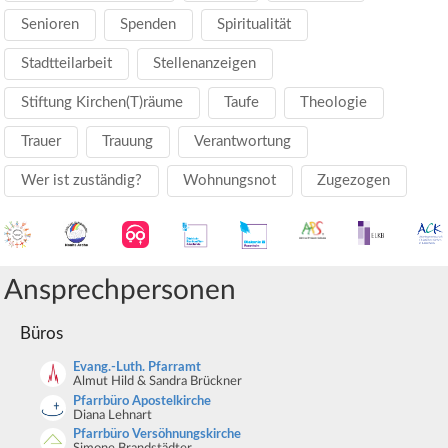
Senioren
Spenden
Spiritualität
Stadtteilarbeit
Stellenanzeigen
Stiftung Kirchen(T)räume
Taufe
Theologie
Trauer
Trauung
Verantwortung
Wer ist zuständig?
Wohnungsnot
Zugezogen
Ansprechpersonen
Büros
Evang.-Luth. Pfarramt
Almut Hild & Sandra Brückner
Pfarrbüro Apostelkirche
Diana Lehnart
Pfarrbüro Versöhnungskirche