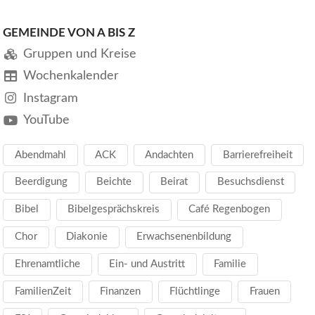
GEMEINDE VON A BIS Z
Gruppen und Kreise
Wochenkalender
Instagram
YouTube
Abendmahl
ACK
Andachten
Barrierefreiheit
Beerdigung
Beichte
Beirat
Besuchsdienst
Bibel
Bibelgesprächskreis
Café Regenbogen
Chor
Diakonie
Erwachsenenbildung
Ehrenamtliche
Ein- und Austritt
Familie
FamilienZeit
Finanzen
Flüchtlinge
Frauen