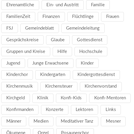
Ehrenamtliche
Ein- und Austritt
Familie
FamilienZeit
Finanzen
Flüchtlinge
Frauen
FSJ
Gemeindeblatt
Gemeindeleitung
Gesprächskreise
Glaube
Gottesdienst
Gruppen und Kreise
Hilfe
Hochschule
Jugend
Junge Erwachsene
Kinder
Kinderchor
Kindergarten
Kindergottesdienst
Kirchenmusik
Kirchensteuer
Kirchenvorstand
Kirchgeld
Klinik
Konfi-Kids
Konfi-Mentoren
Konfirmanden
Konzerte
Lektoren
Links
Männer
Medien
Meditativer Tanz
Mesner
Ökumene
Orgel
Posaunenchor