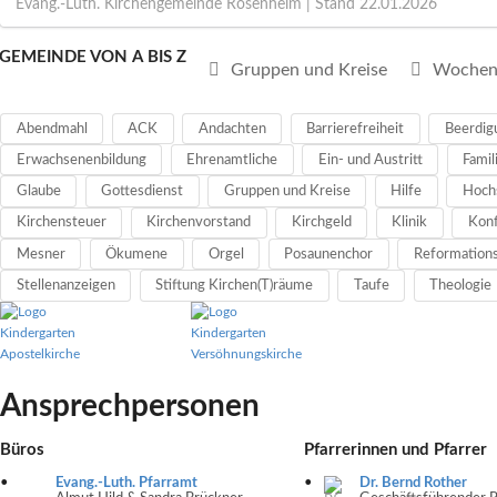
Evang.-Luth. Kirchengemeinde Rosenheim
| Stand
22.01.2026
GEMEINDE VON A BIS Z
Gruppen und Kreise
Wochen
Abendmahl
ACK
Andachten
Barrierefreiheit
Beerdig
Erwachsenenbildung
Ehrenamtliche
Ein- und Austritt
Famil
Glaube
Gottesdienst
Gruppen und Kreise
Hilfe
Hoch
Kirchensteuer
Kirchenvorstand
Kirchgeld
Klinik
Konf
Mesner
Ökumene
Orgel
Posaunenchor
Reformations
Stellenanzeigen
Stiftung Kirchen(T)räume
Taufe
Theologie
Ansprechpersonen
Büros
Pfarrerinnen und Pfarrer
Evang.-Luth. Pfarramt
Dr. Bernd Rother