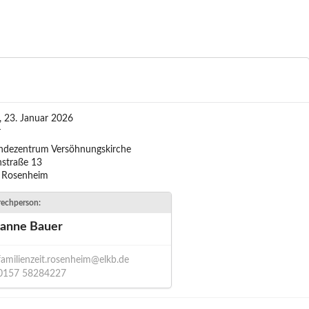
g, 23. Januar 2026
r
ndezentrum Versöhnungskirche
nstraße 13
 Rosenheim
echperson:
anne Bauer
familienzeit.rosenheim@elkb.de
0157 58284227