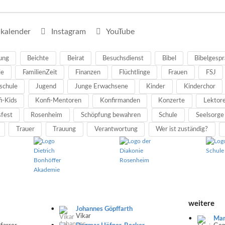
kalender
Instagram
YouTube
ung
Beichte
Beirat
Besuchsdienst
Bibel
Bibelgespr
ie
FamilienZeit
Finanzen
Flüchtlinge
Frauen
FSJ
schule
Jugend
Junge Erwachsene
Kinder
Kinderchor
i-Kids
Konfi-Mentoren
Konfirmanden
Konzerte
Lektor
fest
Rosenheim
Schöpfung bewahren
Schule
Seelsorge
Trauer
Trauung
Verantwortung
Wer ist zuständig?
weitere
Johannes Göpffarth
Vikar
Mar