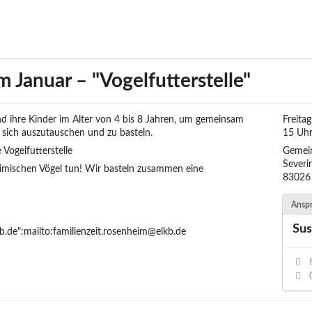
m Januar – "Vogelfutterstelle"
nd ihre Kinder im Alter von 4 bis 8 Jahren, um gemeinsam
Freita
, sich auszutauschen und zu basteln.
15 Uh
Vogelfutterstelle
Gemei
Severi
eimischen Vögel tun! Wir basteln zusammen eine
83026
Anspr
Sus
b.de":mailto:familienzeit.rosenheim@elkb.de