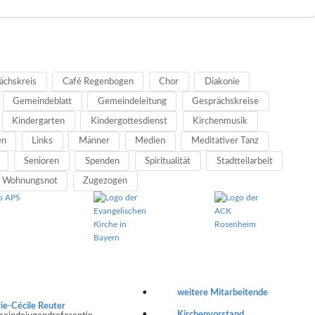
ächskreis
Café Regenbogen
Chor
Diakonie
Gemeindeblatt
Gemeindeleitung
Gesprächskreise
Kindergarten
Kindergottesdienst
Kirchenmusik
en
Links
Männer
Medien
Meditativer Tanz
Senioren
Spenden
Spiritualität
Stadtteilarbeit
Wohnungsnot
Zugezogen
weitere Mitarbeitende
ie-Cécile Reuter
Kirchenvorstand