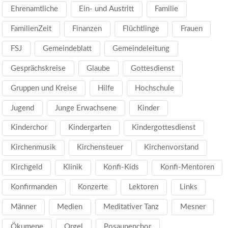
Ehrenamtliche
Ein- und Austritt
Familie
FamilienZeit
Finanzen
Flüchtlinge
Frauen
FSJ
Gemeindeblatt
Gemeindeleitung
Gesprächskreise
Glaube
Gottesdienst
Gruppen und Kreise
Hilfe
Hochschule
Jugend
Junge Erwachsene
Kinder
Kinderchor
Kindergarten
Kindergottesdienst
Kirchenmusik
Kirchensteuer
Kirchenvorstand
Kirchgeld
Klinik
Konfi-Kids
Konfi-Mentoren
Konfirmanden
Konzerte
Lektoren
Links
Männer
Medien
Meditativer Tanz
Mesner
Ökumene
Orgel
Posaunenchor