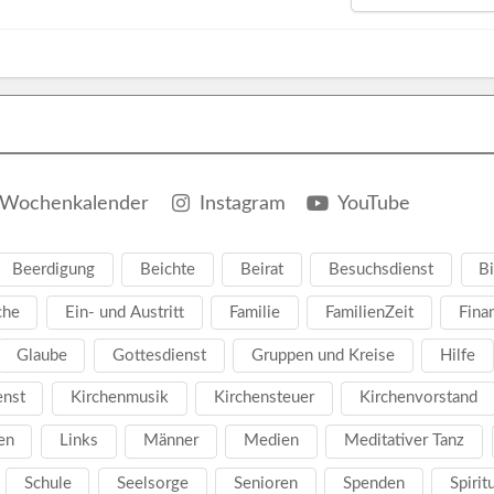
Wochenkalender
Instagram
YouTube
Beerdigung
Beichte
Beirat
Besuchsdienst
Bi
che
Ein- und Austritt
Familie
FamilienZeit
Fina
Glaube
Gottesdienst
Gruppen und Kreise
Hilfe
enst
Kirchenmusik
Kirchensteuer
Kirchenvorstand
en
Links
Männer
Medien
Meditativer Tanz
Schule
Seelsorge
Senioren
Spenden
Spirit