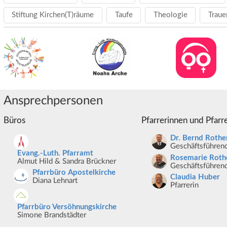
Stiftung Kirchen(T)räume
Taufe
Theologie
Traue
Ansprechpersonen
Büros
Pfarrerinnen und Pfarr
Dr. Bernd Rothe
Geschäftsführend
Evang.-Luth. Pfarramt
Rosemarie Roth
Almut Hild & Sandra Brückner
Geschäftsführend
Pfarrbüro Apostelkirche
Claudia Huber
Diana Lehnart
Pfarrerin
Pfarrbüro Versöhnungskirche
Simone Brandstädter