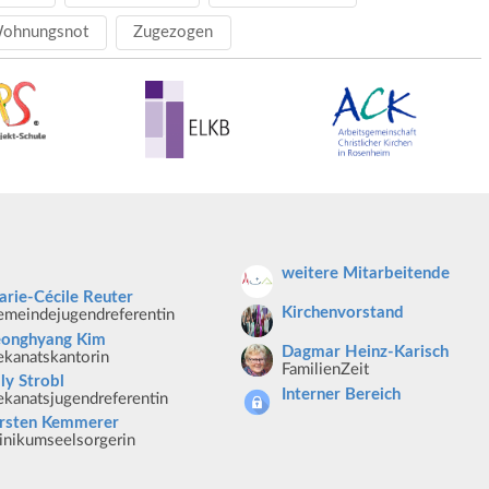
ohnungsnot
Zugezogen
weitere Mitarbeitende
rie-Cécile Reuter
Kirchenvorstand
meindejugendreferentin
eonghyang Kim
Dagmar Heinz-Karisch
kanatskantorin
FamilienZeit
lly Strobl
Interner Bereich
kanatsjugendreferentin
irsten Kemmerer
inikumseelsorgerin