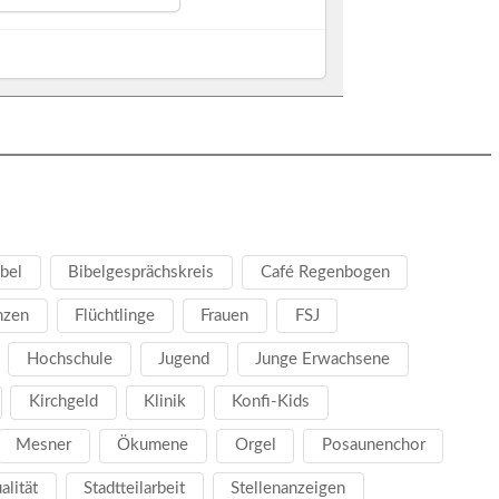
bel
Bibelgesprächskreis
Café Regenbogen
nzen
Flüchtlinge
Frauen
FSJ
Hochschule
Jugend
Junge Erwachsene
Kirchgeld
Klinik
Konfi-Kids
Mesner
Ökumene
Orgel
Posaunenchor
ualität
Stadtteilarbeit
Stellenanzeigen