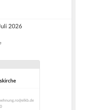
Juli 2026
e
skirche
soehnung.ro@elkb.de
0