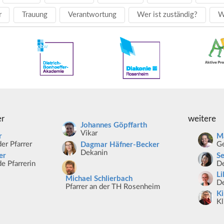
r
Trauung
Verantwortung
Wer ist zuständig?
W
er
weitere
Johannes Göpffarth
Vikar
r
Ma
er Pfarrer
Ge
Dagmar Häfner-Becker
Dekanin
er
S
e Pfarrerin
De
Li
Michael Schlierbach
De
Pfarrer an der TH Rosenheim
K
Kl