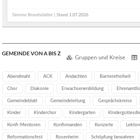
Simone Brandstädter
| Stand
1.07.2026
GEMEINDE VON A BIS Z
Gruppen und Kreise
Abendmahl
ACK
Andachten
Barrierefreiheit
Chor
Diakonie
Erwachsenenbildung
Ehrenamtli
Gemeindeblatt
Gemeindeleitung
Gesprächskreise
Kinder
Kinderchor
Kindergarten
Kindergottesdi
Konfi-Mentoren
Konfirmanden
Konzerte
Lektor
Reformationsfest
Rosenheim
Schöpfung bewahren