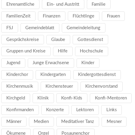
Ehrenamtliche
Ein- und Austritt
Familie
FamilienZeit
Finanzen
Flüchtlinge
Frauen
FSJ
Gemeindeblatt
Gemeindeleitung
Gesprächskreise
Glaube
Gottesdienst
Gruppen und Kreise
Hilfe
Hochschule
Jugend
Junge Erwachsene
Kinder
Kinderchor
Kindergarten
Kindergottesdienst
Kirchenmusik
Kirchensteuer
Kirchenvorstand
Kirchgeld
Klinik
Konfi-Kids
Konfi-Mentoren
Konfirmanden
Konzerte
Lektoren
Links
Männer
Medien
Meditativer Tanz
Mesner
Ökumene
Orgel
Posaunenchor