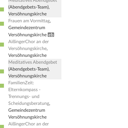
Meditatives Abendgebet
■
(Abendgebets-Team),
Versöhnungskirche
Frauen am Vormittag
,
■
Gemeindezentrum
Erwachsenenbildung
Versöhnungskirche
AißingerChor an der
■
Versöhnungskirche
,
Versöhnungskirche
Meditatives Abendgebet
■
(Abendgebets-Team),
Versöhnungskirche
FamilienZeit:
■
Elternkompass -
Trennungs- und
Scheidungsberatung
,
Gemeindezentrum
Versöhnungskirche
AißingerChor an der
■