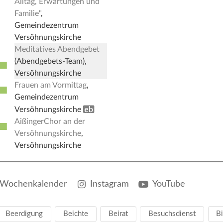
Alltag, Erwartungen und
Familie"
,
Gemeindezentrum
Versöhnungskirche
Meditatives Abendgebet
■
(Abendgebets-Team),
Versöhnungskirche
Frauen am Vormittag
,
■
Gemeindezentrum
Erwachsenenbildung
Versöhnungskirche
AißingerChor an der
■
Versöhnungskirche
,
Versöhnungskirche
Wochenkalender
Instagram
YouTube
Beerdigung
Beichte
Beirat
Besuchsdienst
Bi