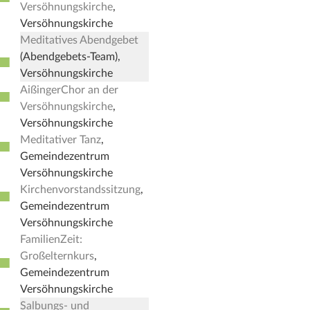
Versöhnungskirche
,
Versöhnungskirche
Meditatives Abendgebet
■
(Abendgebets-Team),
Versöhnungskirche
AißingerChor an der
■
Versöhnungskirche
,
Versöhnungskirche
Meditativer Tanz
,
■
Gemeindezentrum
Versöhnungskirche
Kirchenvorstandssitzung
,
■
Gemeindezentrum
Versöhnungskirche
FamilienZeit:
Großelternkurs
,
■
Gemeindezentrum
Versöhnungskirche
Salbungs- und