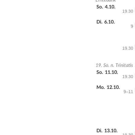
Erntedank
So.
4.10.
19.30
Di.
6.10.
9
19.30
19. So. n. Trinitatis
So.
11.10.
19.30
Mo.
12.10.
9–11
Di.
13.10.