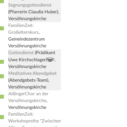
■
Segnungsgottesdienst
(Pfarrerin Claudia Huber),
Versöhnungskirche
FamilienZeit:
■
Großelternkurs
,
Gemeindezentrum
Versöhnungskirche
Gottesdienst
(Prädikant
■
, Kirchenkaffee
Uwe Kirchschlager)
,
Versöhnungskirche
Meditatives Abendgebet
■
(Abendgebets-Team),
Versöhnungskirche
AißingerChor an der
■
Versöhnungskirche
,
Versöhnungskirche
FamilienZeit:
■
Workshopreihe "Zwischen