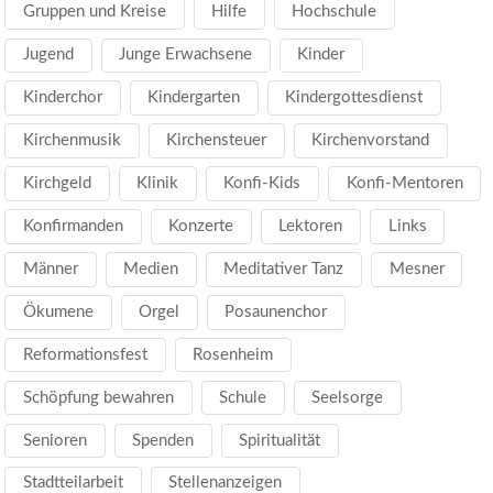
Gruppen und Kreise
Hilfe
Hochschule
Jugend
Junge Erwachsene
Kinder
Kinderchor
Kindergarten
Kindergottesdienst
Kirchenmusik
Kirchensteuer
Kirchenvorstand
Kirchgeld
Klinik
Konfi-Kids
Konfi-Mentoren
Konfirmanden
Konzerte
Lektoren
Links
Männer
Medien
Meditativer Tanz
Mesner
Ökumene
Orgel
Posaunenchor
Reformationsfest
Rosenheim
Schöpfung bewahren
Schule
Seelsorge
Senioren
Spenden
Spiritualität
Stadtteilarbeit
Stellenanzeigen