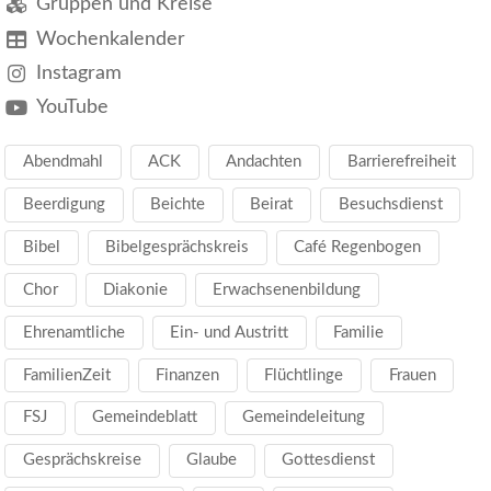
Gruppen und Kreise
Wochenkalender
Instagram
YouTube
Abendmahl
ACK
Andachten
Barrierefreiheit
Beerdigung
Beichte
Beirat
Besuchsdienst
Bibel
Bibelgesprächskreis
Café Regenbogen
Chor
Diakonie
Erwachsenenbildung
Ehrenamtliche
Ein- und Austritt
Familie
FamilienZeit
Finanzen
Flüchtlinge
Frauen
FSJ
Gemeindeblatt
Gemeindeleitung
Gesprächskreise
Glaube
Gottesdienst