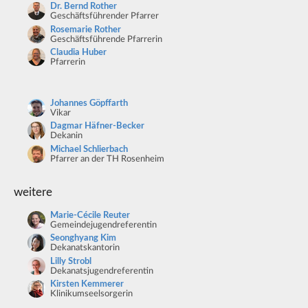
Dr. Bernd Rother
Geschäftsführender Pfarrer
Rosemarie Rother
Geschäftsführende Pfarrerin
Claudia Huber
Pfarrerin
Johannes Göpffarth
Vikar
Dagmar Häfner-Becker
Dekanin
Michael Schlierbach
Pfarrer an der TH Rosenheim
weitere
Marie-Cécile Reuter
Gemeindejugendreferentin
Seonghyang Kim
Dekanatskantorin
Lilly Strobl
Dekanatsjugendreferentin
Kirsten Kemmerer
Klinikumseelsorgerin