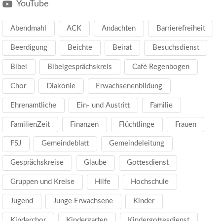
YouTube
Abendmahl
ACK
Andachten
Barrierefreiheit
Beerdigung
Beichte
Beirat
Besuchsdienst
Bibel
Bibelgesprächskreis
Café Regenbogen
Chor
Diakonie
Erwachsenenbildung
Ehrenamtliche
Ein- und Austritt
Familie
FamilienZeit
Finanzen
Flüchtlinge
Frauen
FSJ
Gemeindeblatt
Gemeindeleitung
Gesprächskreise
Glaube
Gottesdienst
Gruppen und Kreise
Hilfe
Hochschule
Jugend
Junge Erwachsene
Kinder
Kinderchor
Kindergarten
Kindergottesdienst