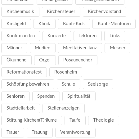
Kirchenmusik
Kirchensteuer
Kirchenvorstand
Kirchgeld
Klinik
Konfi-Kids
Konfi-Mentoren
Konfirmanden
Konzerte
Lektoren
Links
Männer
Medien
Meditativer Tanz
Mesner
Ökumene
Orgel
Posaunenchor
Reformationsfest
Rosenheim
Schöpfung bewahren
Schule
Seelsorge
Senioren
Spenden
Spiritualität
Stadtteilarbeit
Stellenanzeigen
Stiftung Kirchen(T)räume
Taufe
Theologie
Trauer
Trauung
Verantwortung