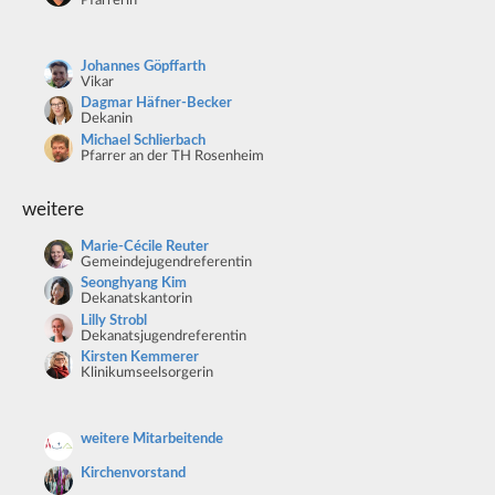
Pfarrerin
Johannes Göpffarth
Vikar
Dagmar Häfner-Becker
Dekanin
Michael Schlierbach
Pfarrer an der TH Rosenheim
weitere
Marie-Cécile Reuter
Gemeindejugendreferentin
Seonghyang Kim
Dekanatskantorin
Lilly Strobl
Dekanatsjugendreferentin
Kirsten Kemmerer
Klinikumseelsorgerin
weitere Mitarbeitende
Kirchenvorstand