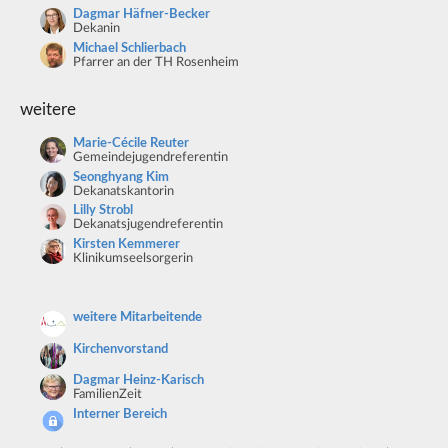
Dagmar Häfner-Becker
Dekanin
Michael Schlierbach
Pfarrer an der TH Rosenheim
weitere
Marie-Cécile Reuter
Gemeindejugendreferentin
Seonghyang Kim
Dekanatskantorin
Lilly Strobl
Dekanatsjugendreferentin
Kirsten Kemmerer
Klinikumseelsorgerin
weitere Mitarbeitende
Kirchenvorstand
Dagmar Heinz-Karisch
FamilienZeit
Interner Bereich