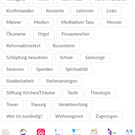
Konfirmanden
Konzerte
Lektoren
Links
Männer
Medien
Meditativer Tanz
Mesner
Ökumene
Orgel
Posaunenchor
Reformationsfest
Rosenheim
Schöpfung bewahren
Schule
Seelsorge
Senioren
Spenden
Spiritualität
Stadtteilarbeit
Stellenanzeigen
Stiftung Kirchen(T)räume
Taufe
Theologie
Trauer
Trauung
Verantwortung
Wer ist zuständig?
Wohnungsnot
Zugezogen