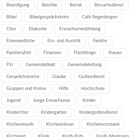
Beerdigung
Beichte
Beirat
Besuchsdienst
Bibel
Bibelgesprächskreis
Café Regenbogen
Chor
Diakonie
Erwachsenenbildung
Ehrenamtliche
Ein- und Austritt
Familie
FamilienZeit
Finanzen
Flüchtlinge
Frauen
FSJ
Gemeindeblatt
Gemeindeleitung
Gesprächskreise
Glaube
Gottesdienst
Gruppen und Kreise
Hilfe
Hochschule
Jugend
Junge Erwachsene
Kinder
Kinderchor
Kindergarten
Kindergottesdienst
Kirchenmusik
Kirchensteuer
Kirchenvorstand
Kirchgeld
Klinik
Konfi-Kids
Konfi-Mentoren