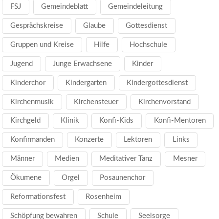
FSJ
Gemeindeblatt
Gemeindeleitung
Gesprächskreise
Glaube
Gottesdienst
Gruppen und Kreise
Hilfe
Hochschule
Jugend
Junge Erwachsene
Kinder
Kinderchor
Kindergarten
Kindergottesdienst
Kirchenmusik
Kirchensteuer
Kirchenvorstand
Kirchgeld
Klinik
Konfi-Kids
Konfi-Mentoren
Konfirmanden
Konzerte
Lektoren
Links
Männer
Medien
Meditativer Tanz
Mesner
Ökumene
Orgel
Posaunenchor
Reformationsfest
Rosenheim
Schöpfung bewahren
Schule
Seelsorge