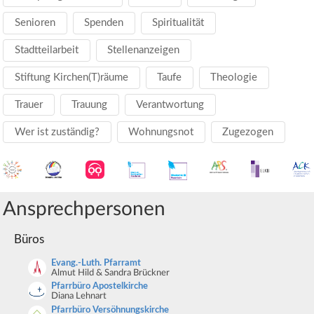
Senioren
Spenden
Spiritualität
Stadtteilarbeit
Stellenanzeigen
Stiftung Kirchen(T)räume
Taufe
Theologie
Trauer
Trauung
Verantwortung
Wer ist zuständig?
Wohnungsnot
Zugezogen
Ansprechpersonen
Büros
Evang.-Luth. Pfarramt
Almut Hild & Sandra Brückner
Pfarrbüro Apostelkirche
Diana Lehnart
Pfarrbüro Versöhnungskirche