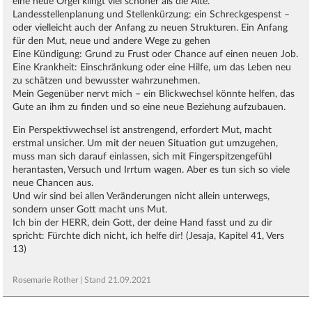
eine neue Orgel klingt viel schöner als die Alte.
Landesstellenplanung und Stellenkürzung: ein Schreckgespenst –
oder vielleicht auch der Anfang zu neuen Strukturen. Ein Anfang
für den Mut, neue und andere Wege zu gehen
Eine Kündigung: Grund zu Frust oder Chance auf einen neuen Job.
Eine Krankheit: Einschränkung oder eine Hilfe, um das Leben neu
zu schätzen und bewusster wahrzunehmen.
Mein Gegenüber nervt mich – ein Blickwechsel könnte helfen, das
Gute an ihm zu finden und so eine neue Beziehung aufzubauen.
Ein Perspektivwechsel ist anstrengend, erfordert Mut, macht
erstmal unsicher. Um mit der neuen Situation gut umzugehen,
muss man sich darauf einlassen, sich mit Fingerspitzengefühl
herantasten, Versuch und Irrtum wagen. Aber es tun sich so viele
neue Chancen aus.
Und wir sind bei allen Veränderungen nicht allein unterwegs,
sondern unser Gott macht uns Mut.
Ich bin der
HERR
, dein Gott, der deine Hand fasst und zu dir
spricht: Fürchte dich nicht, ich helfe dir! (Jesaja, Kapitel 41, Vers
13)
Rosemarie Rother
| Stand
21.09.2021