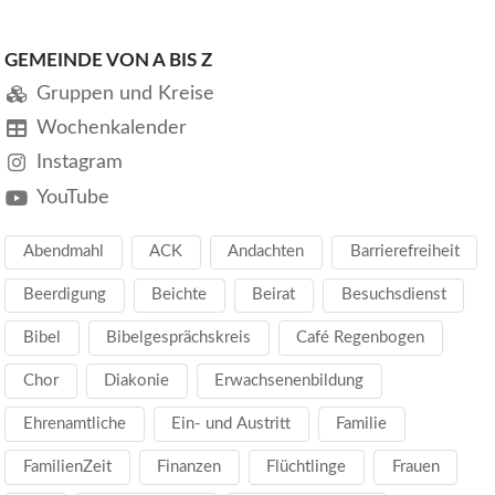
GEMEINDE VON A BIS Z
Gruppen und Kreise
Wochenkalender
Instagram
YouTube
Abendmahl
ACK
Andachten
Barrierefreiheit
Beerdigung
Beichte
Beirat
Besuchsdienst
Bibel
Bibelgesprächskreis
Café Regenbogen
Chor
Diakonie
Erwachsenenbildung
Ehrenamtliche
Ein- und Austritt
Familie
FamilienZeit
Finanzen
Flüchtlinge
Frauen