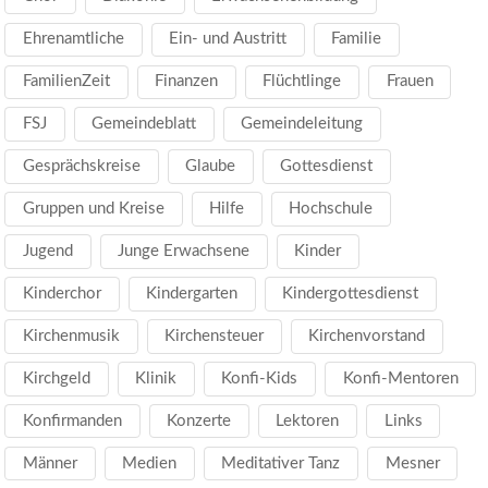
Ehrenamtliche
Ein- und Austritt
Familie
FamilienZeit
Finanzen
Flüchtlinge
Frauen
FSJ
Gemeindeblatt
Gemeindeleitung
Gesprächskreise
Glaube
Gottesdienst
Gruppen und Kreise
Hilfe
Hochschule
Jugend
Junge Erwachsene
Kinder
Kinderchor
Kindergarten
Kindergottesdienst
Kirchenmusik
Kirchensteuer
Kirchenvorstand
Kirchgeld
Klinik
Konfi-Kids
Konfi-Mentoren
Konfirmanden
Konzerte
Lektoren
Links
Männer
Medien
Meditativer Tanz
Mesner