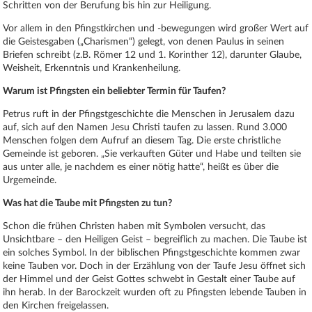
Schritten von der Berufung bis hin zur Heiligung.
Vor allem in den Pfingstkirchen und -bewegungen wird großer Wert auf
die Geistesgaben („Charismen“) gelegt, von denen Paulus in seinen
Briefen schreibt (z.B. Römer 12 und 1. Korinther 12), darunter Glaube,
Weisheit, Erkenntnis und Krankenheilung.
Warum ist Pfingsten ein beliebter Termin für Taufen?
Petrus ruft in der Pfingstgeschichte die Menschen in Jerusalem dazu
auf, sich auf den Namen Jesu Christi taufen zu lassen. Rund 3.000
Menschen folgen dem Aufruf an diesem Tag. Die erste christliche
Gemeinde ist geboren. „Sie verkauften Güter und Habe und teilten sie
aus unter alle, je nachdem es einer nötig hatte“, heißt es über die
Urgemeinde.
Was hat die Taube mit Pfingsten zu tun?
Schon die frühen Christen haben mit Symbolen versucht, das
Unsichtbare – den Heiligen Geist – begreiflich zu machen. Die Taube ist
ein solches Symbol. In der biblischen Pfingstgeschichte kommen zwar
keine Tauben vor. Doch in der Erzählung von der Taufe Jesu öffnet sich
der Himmel und der Geist Gottes schwebt in Gestalt einer Taube auf
ihn herab. In der Barockzeit wurden oft zu Pfingsten lebende Tauben in
den Kirchen freigelassen.