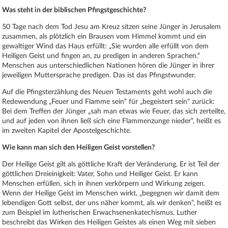
Was steht in der biblischen Pfingstgeschichte?
50 Tage nach dem Tod Jesu am Kreuz sitzen seine Jünger in Jerusalem
zusammen, als plötzlich ein Brausen vom Himmel kommt und ein
gewaltiger Wind das Haus erfüllt: „Sie wurden alle erfüllt von dem
Heiligen Geist und fingen an, zu predigen in anderen Sprachen.“
Menschen aus unterschiedlichen Nationen hören die Jünger in ihrer
jeweiligen Muttersprache predigen. Das ist das Pfingstwunder.
Auf die Pfingsterzählung des Neuen Testaments geht wohl auch die
Redewendung „Feuer und Flamme sein“ für „begeistert sein“ zurück:
Bei dem Treffen der Jünger „sah man etwas wie Feuer, das sich zerteilte,
und auf jeden von ihnen ließ sich eine Flammenzunge nieder“, heißt es
im zweiten Kapitel der Apostelgeschichte.
Wie kann man sich den Heiligen Geist vorstellen?
Der Heilige Geist gilt als göttliche Kraft der Veränderung. Er ist Teil der
göttlichen Dreieinigkeit: Vater, Sohn und Heiliger Geist. Er kann
Menschen erfüllen, sich in ihnen verkörpern und Wirkung zeigen.
Wenn der Heilige Geist im Menschen wirkt, „begegnen wir damit dem
lebendigen Gott selbst, der uns näher kommt, als wir denken“, heißt es
zum Beispiel im lutherischen Erwachsenenkatechismus. Luther
beschreibt das Wirken des Heiligen Geistes als einen Weg mit sieben