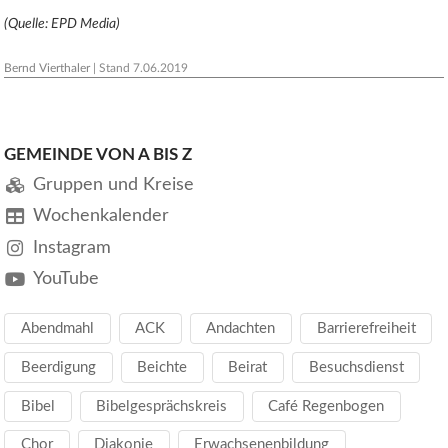
(Quelle:
EPD
Media)
Bernd Vierthaler
| Stand
7.06.2019
GEMEINDE VON A BIS Z
Gruppen und Kreise
Wochenkalender
Instagram
YouTube
Abendmahl
ACK
Andachten
Barrierefreiheit
Beerdigung
Beichte
Beirat
Besuchsdienst
Bibel
Bibelgesprächskreis
Café Regenbogen
Chor
Diakonie
Erwachsenenbildung