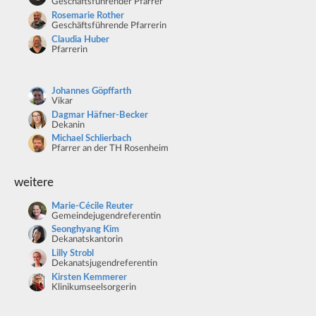
Geschäftsführender Pfarrer
Rosemarie Rother
Geschäftsführende Pfarrerin
Claudia Huber
Pfarrerin
Johannes Göpffarth
Vikar
Dagmar Häfner-Becker
Dekanin
Michael Schlierbach
Pfarrer an der TH Rosenheim
weitere
Marie-Cécile Reuter
Gemeindejugendreferentin
Seonghyang Kim
Dekanatskantorin
Lilly Strobl
Dekanatsjugendreferentin
Kirsten Kemmerer
Klinikumseelsorgerin