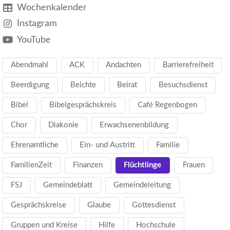
Wochenkalender
Instagram
YouTube
Abendmahl
ACK
Andachten
Barrierefreiheit
Beerdigung
Beichte
Beirat
Besuchsdienst
Bibel
Bibelgesprächskreis
Café Regenbogen
Chor
Diakonie
Erwachsenenbildung
Ehrenamtliche
Ein- und Austritt
Familie
FamilienZeit
Finanzen
Flüchtlinge
Frauen
FSJ
Gemeindeblatt
Gemeindeleitung
Gesprächskreise
Glaube
Gottesdienst
Gruppen und Kreise
Hilfe
Hochschule