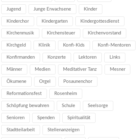
Jugend
Junge Erwachsene
Kinder
Kinderchor
Kindergarten
Kindergottesdienst
Kirchenmusik
Kirchensteuer
Kirchenvorstand
Kirchgeld
Klinik
Konfi-Kids
Konfi-Mentoren
Konfirmanden
Konzerte
Lektoren
Links
Männer
Medien
Meditativer Tanz
Mesner
Ökumene
Orgel
Posaunenchor
Reformationsfest
Rosenheim
Schöpfung bewahren
Schule
Seelsorge
Senioren
Spenden
Spiritualität
Stadtteilarbeit
Stellenanzeigen