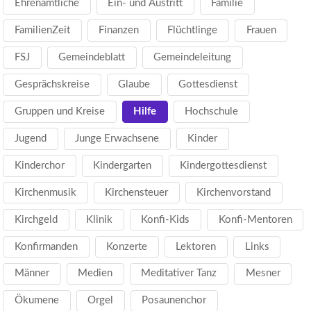
Ehrenamtliche
Ein- und Austritt
Familie
FamilienZeit
Finanzen
Flüchtlinge
Frauen
FSJ
Gemeindeblatt
Gemeindeleitung
Gesprächskreise
Glaube
Gottesdienst
Gruppen und Kreise
Hilfe
Hochschule
Jugend
Junge Erwachsene
Kinder
Kinderchor
Kindergarten
Kindergottesdienst
Kirchenmusik
Kirchensteuer
Kirchenvorstand
Kirchgeld
Klinik
Konfi-Kids
Konfi-Mentoren
Konfirmanden
Konzerte
Lektoren
Links
Männer
Medien
Meditativer Tanz
Mesner
Ökumene
Orgel
Posaunenchor