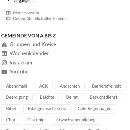
vergangen…
Monatsansicht
Gesamtüberblick aller Termine
GEMEINDE VON A BIS Z
Gruppen und Kreise
Wochenkalender
Instagram
YouTube
Abendmahl
ACK
Andachten
Barrierefreiheit
Beerdigung
Beichte
Beirat
Besuchsdienst
Bibel
Bibelgesprächskreis
Café Regenbogen
Chor
Diakonie
Erwachsenenbildung