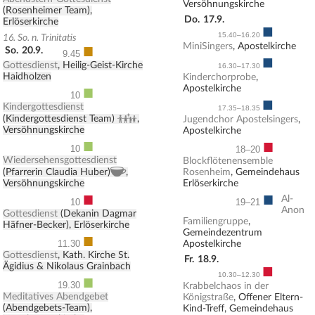
Versöhnungskirche
(Rosenheimer Team),
Do.
17.9.
Erlöserkirche
■
15.40–16.20
16. So. n. Trinitatis
■
MiniSingers
, Apostelkirche
So.
20.9.
9.45
■
Gottesdienst
, Heilig-Geist-Kirche
16.30–17.30
Haidholzen
Kinderchorprobe
,
■
Apostelkirche
10
■
Kindergottesdienst
17.35–18.35
Kindergottesdienst
(Kindergottesdienst Team)
,
Jugendchor Apostelsingers
,
Versöhnungskirche
Apostelkirche
■
■
10
18–20
Wiedersehensgottesdienst
Blockflötenensemble
, Kirchenkaffee
(Pfarrerin Claudia Huber)
,
Rosenheim
, Gemeindehaus
Versöhnungskirche
Erlöserkirche
■
■
Al-
10
19–21
Anon
Gottesdienst
(Dekanin Dagmar
Familiengruppe
,
Häfner-Becker), Erlöserkirche
Gemeindezentrum
■
11.30
Apostelkirche
Gottesdienst
, Kath. Kirche St.
Fr.
18.9.
■
Ägidius & Nikolaus Grainbach
10.30–12.30
■
19.30
Krabbelchaos in der
Meditatives Abendgebet
Königstraße
, Offener Eltern-
(Abendgebets-Team),
Kind-Treff, Gemeindehaus