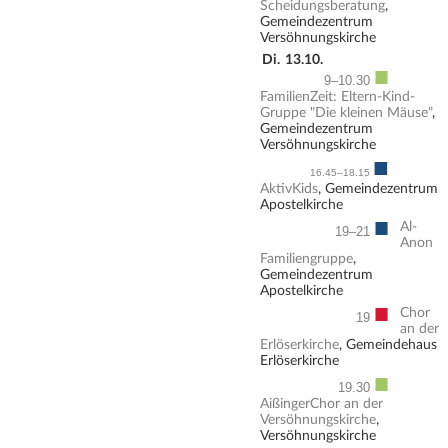
Scheidungsberatung
,
Gemeindezentrum
Versöhnungskirche
Di.
13.10.
■
9–10.30
FamilienZeit: Eltern-Kind-
Gruppe "Die kleinen Mäuse"
,
Gemeindezentrum
Versöhnungskirche
■
16.45–18.15
AktivKids
, Gemeindezentrum
Apostelkirche
■
Al-
19–21
Anon
Familiengruppe
,
Gemeindezentrum
Apostelkirche
■
Chor
19
an der
Erlöserkirche
, Gemeindehaus
Erlöserkirche
■
19.30
AißingerChor an der
Versöhnungskirche
,
Versöhnungskirche