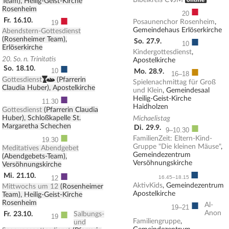
Bibelkreis CVJM
Team), Heilig-Geist-Kirche
■
Rosenheim
20
■
Fr.
16.10.
Posaunenchor Rosenheim
,
19
Gemeindehaus Erlöserkirche
Abendstern-Gottesdienst
■
(Rosenheimer Team),
So.
27.9.
10
Erlöserkirche
Kindergottesdienst
,
20. So. n. Trinitatis
Apostelkirche
■
■
So.
18.10.
10
Mo.
28.9.
16–18
,
Gottesdienst
(Pfarrerin
Spielenachmittag für Groß
Claudia Huber), Apostelkirche
und Klein
, Gemeindesaal
■
Heilig-Geist-Kirche
11.30
Haidholzen
Gottesdienst
(Pfarrerin Claudia
Huber), Schloßkapelle St.
Michaelistag
■
Margaretha Schechen
Di.
29.9.
9–10.30
■
FamilienZeit: Eltern-Kind-
19.30
Gruppe "Die kleinen Mäuse"
,
Meditatives Abendgebet
Gemeindezentrum
(Abendgebets-Team),
Versöhnungskirche
Versöhnungskirche
■
■
Mi.
21.10.
16.45–18.15
12
AktivKids
, Gemeindezentrum
Mittwochs um 12
(Rosenheimer
Apostelkirche
Team), Heilig-Geist-Kirche
■
Rosenheim
Al-
19–21
■
Anon
Fr.
23.10.
Salbungs-
19
Familiengruppe
,
und