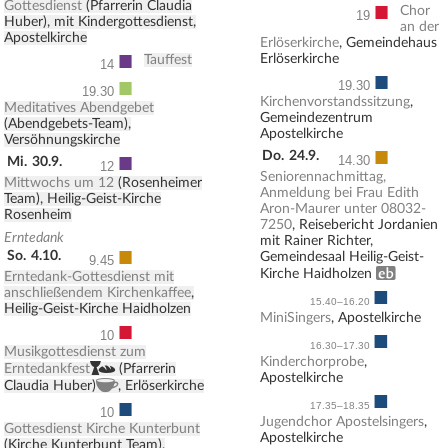
■
Gottesdienst
(Pfarrerin Claudia
Chor
19
Huber), mit Kindergottesdienst,
an der
Apostelkirche
Erlöserkirche
, Gemeindehaus
■
Erlöserkirche
Tauffest
14
■
■
19.30
19.30
Kirchenvorstandssitzung
,
Meditatives Abendgebet
Gemeindezentrum
(Abendgebets-Team),
Apostelkirche
Versöhnungskirche
■
■
Do.
24.9.
14.30
Mi.
30.9.
12
Seniorennachmittag,
Mittwochs um 12
(Rosenheimer
Anmeldung bei Frau Edith
Team), Heilig-Geist-Kirche
Aron-Maurer unter 08032-
Rosenheim
7250
, Reisebericht Jordanien
Erntedank
mit Rainer Richter,
■
So.
4.10.
Gemeindesaal Heilig-Geist-
9.45
Erwachsenenbildung
Kirche Haidholzen
Erntedank-Gottesdienst mit
■
anschließendem Kirchenkaffee
,
15.40–16.20
Heilig-Geist-Kirche Haidholzen
MiniSingers
, Apostelkirche
■
■
10
16.30–17.30
Musikgottesdienst zum
Kinderchorprobe
,
,
Erntedankfest
(Pfarrerin
Apostelkirche
, Kirchenkaffee
Claudia Huber)
, Erlöserkirche
■
■
17.35–18.35
10
Jugendchor Apostelsingers
,
Gottesdienst Kirche Kunterbunt
Apostelkirche
(Kirche Kunterbunt Team),