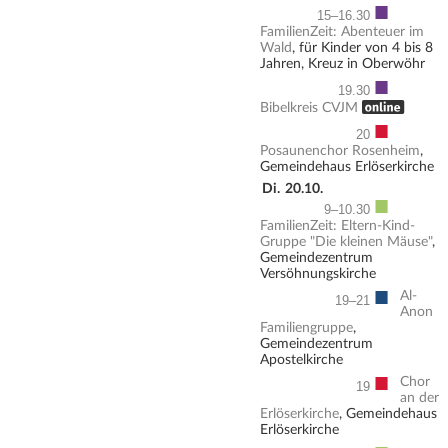
■
15–16.30
FamilienZeit: Abenteuer im
Wald
, für Kinder von 4 bis 8
Jahren, Kreuz in Oberwöhr
■
19.30
, ONLINE
Bibelkreis CVJM
■
20
Posaunenchor Rosenheim
,
Gemeindehaus Erlöserkirche
Di.
20.10.
■
9–10.30
FamilienZeit: Eltern-Kind-
Gruppe "Die kleinen Mäuse"
,
Gemeindezentrum
Versöhnungskirche
■
Al-
19–21
Anon
Familiengruppe
,
Gemeindezentrum
Apostelkirche
■
Chor
19
an der
Erlöserkirche
, Gemeindehaus
Erlöserkirche