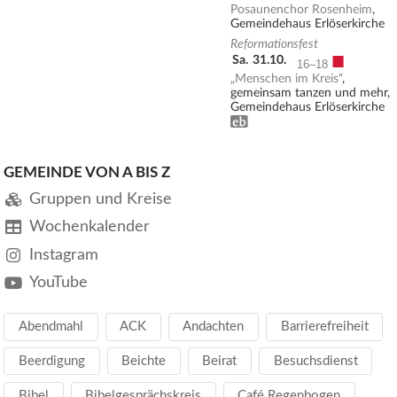
Posaunenchor Rosenheim
,
Gemeindehaus Erlöserkirche
Reformationsfest
■
Sa.
31.10.
16–18
„Menschen im Kreis“
,
gemeinsam tanzen und mehr,
Gemeindehaus Erlöserkirche
Erwachsenenbildung
GEMEINDE VON A BIS Z
Gruppen und Kreise
Wochenkalender
Instagram
YouTube
Abendmahl
ACK
Andachten
Barrierefreiheit
Beerdigung
Beichte
Beirat
Besuchsdienst
Bibel
Bibelgesprächskreis
Café Regenbogen