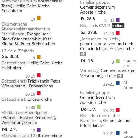
Mittwochs um 12
(Rosenheimer
Familiengruppe
,
Team), Heilig-Geist-Kirche
Gemeindezentrum
Rosenheim
Apostelkirche
■
■
Fr.
28.8.
19
19.30
Ökumenische
, ONLINE
Bibelkreis CVJM
Abendausklangandacht in
■
Sa.
29.8.
Steinkirchen
, Evangelisch -
16–18
Blockflötenensemble, Kath.
„Menschen im Kreis“
,
Kirche St. Peter Steinkirchen
gemeinsam tanzen und mehr,
Gemeindehaus Erlöserkirche
13. So. n. Trinitatis
Erwachsenenbildung
■
So.
30.8.
9
■
Di.
1.9.
Frauen
9
Gottesdienst
, Heilig-Geist-Kirche
am
Haidholzen
Vormittag
, Gemeindezentrum
■
Erwachsenenbildung
Versöhnungskirche
10.15
■
Gottesdienst
(Prädikantin Petra
Al-
19–21
Winkelmann), Erlöserkirche
Anon
■
Familiengruppe
,
10.15
Gemeindezentrum
Gottesdienst
, Erlöserkirche
Apostelkirche
■
■
19.30
Do.
3.9.
18–20
Meditatives Abendgebet
Blockflötenensemble
(Pfarrerin Kirsten Kemmerer),
Rosenheim
, Gemeindehaus
Versöhnungskirche
Erlöserkirche
■
Mi.
2.9.
■
12
Al-
19–21
Mittwochs um 12
(Rosenheimer
Anon