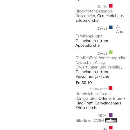
■
18–20
Blockflötenensemble
Rosenheim
, Gemeindehaus
Erlöserkirche
■
Al-
19–21
Anon
Familiengruppe
,
Gemeindezentrum
Apostelkirche
■
19–21
FamilienZeit: Workshopreihe
"Zwischen Alltag,
Erwartungen und Familie"
,
Gemeindezentrum
Versöhnungskirche
Fr.
30.10.
■
10.30–12.30
Krabbelchaos in der
Königstraße
, Offener Eltern-
Kind-Treff, Gemeindehaus
Erlöserkirche
■
19.30
, ONLINE
Bibelkreis CVJM
■
20