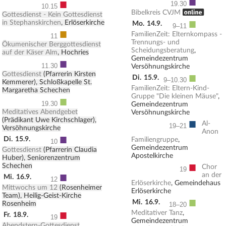
■
■
19.30
10.15
, ONLINE
Bibelkreis CVJM
Gottesdienst - Kein Gottesdienst
■
in Stephanskirchen
, Erlöserkirche
Mo.
14.9.
9–11
■
FamilienZeit: Elternkompass -
11
Trennungs- und
Ökumenischer Berggottesdienst
Scheidungsberatung
,
auf der Käser Alm
, Hochries
Gemeindezentrum
■
11.30
Versöhnungskirche
Gottesdienst
(Pfarrerin Kirsten
■
Di.
15.9.
9–10.30
Kemmerer), Schloßkapelle St.
FamilienZeit: Eltern-Kind-
Margaretha Schechen
Gruppe "Die kleinen Mäuse"
,
■
19.30
Gemeindezentrum
Meditatives Abendgebet
Versöhnungskirche
(Prädikant Uwe Kirchschlager),
■
Al-
19–21
Versöhnungskirche
Anon
■
Di.
15.9.
Familiengruppe
,
10
Gemeindezentrum
Gottesdienst
(Pfarrerin Claudia
Apostelkirche
Huber), Seniorenzentrum
■
Schechen
Chor
19
■
an der
Mi.
16.9.
12
Erlöserkirche
, Gemeindehaus
Mittwochs um 12
(Rosenheimer
Erlöserkirche
Team), Heilig-Geist-Kirche
■
Mi.
16.9.
Rosenheim
18–20
■
Meditativer Tanz
,
Fr.
18.9.
19
Gemeindezentrum
Abendstern-Gottesdienst