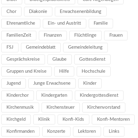
Chor
Diakonie
Erwachsenenbildung
Ehrenamtliche
Ein- und Austritt
Familie
FamilienZeit
Finanzen
Flüchtlinge
Frauen
FSJ
Gemeindeblatt
Gemeindeleitung
Gesprächskreise
Glaube
Gottesdienst
Gruppen und Kreise
Hilfe
Hochschule
Jugend
Junge Erwachsene
Kinder
Kinderchor
Kindergarten
Kindergottesdienst
Kirchenmusik
Kirchensteuer
Kirchenvorstand
Kirchgeld
Klinik
Konfi-Kids
Konfi-Mentoren
Konfirmanden
Konzerte
Lektoren
Links