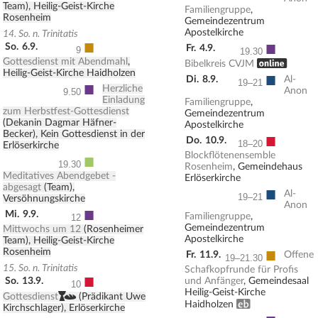
Team), Heilig-Geist-Kirche
Familiengruppe
,
Rosenheim
Gemeindezentrum
Apostelkirche
14. So. n. Trinitatis
■
■
So.
6.9.
Fr.
4.9.
9
19.30
Gottesdienst mit Abendmahl
,
, ONLINE
Bibelkreis CVJM
Heilig-Geist-Kirche Haidholzen
■
Di.
8.9.
Al-
19–21
■
Herzliche
Anon
9.50
Einladung
Familiengruppe
,
zum Herbstfest-Gottesdienst
Gemeindezentrum
(Dekanin Dagmar Häfner-
Apostelkirche
Becker), Kein Gottesdienst in der
■
Do.
10.9.
18–20
Erlöserkirche
Blockflötenensemble
■
19.30
Rosenheim
, Gemeindehaus
Meditatives Abendgebet -
Erlöserkirche
abgesagt
(Team),
■
Al-
19–21
Versöhnungskirche
Anon
■
Mi.
9.9.
Familiengruppe
,
12
Gemeindezentrum
Mittwochs um 12
(Rosenheimer
Apostelkirche
Team), Heilig-Geist-Kirche
■
Rosenheim
Fr.
11.9.
Offene
19–21.30
15. So. n. Trinitatis
Schafkopfrunde für Profis
■
So.
13.9.
und Anfänger
, Gemeindesaal
10
Heilig-Geist-Kirche
,
Gottesdienst
(Prädikant Uwe
Erwachsenenbildung
Haidholzen
Kirchschlager), Erlöserkirche