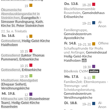
■
■
Do.
13.8.
18–20
19
Blockflötenensemble
Ökumenische
Rosenheim
, Gemeindehaus
Abendausklangandacht in
Erlöserkirche
Steinkirchen
, Evangelisch -
■
Simsseer Rundngsang, Kath.
Al-
19–21
Kirche St. Peter Steinkirchen
Anon
Familiengruppe
,
11. So. n. Trinitatis
■
Gemeindezentrum
So.
16.8.
9
Apostelkirche
Gottesdienst
, Heilig-Geist-Kirche
■
Fr.
14.8.
Offene
19–21.30
Haidholzen
■
Schafkopfrunde für Profis
10.15
und Anfänger
, Gemeindesaal
Gottesdienst
(Lektor Thomas
Heilig-Geist-Kirche
Pummerer), Erlöserkirche
Erwachsenenbildung
Haidholzen
■
■
10.15
19.30
Gottesdienst
, Erlöserkirche
, ONLINE
Bibelkreis CVJM
■
■
19.30
Mo.
17.8.
9–11
Meditatives Abendgebet
FamilienZeit: Elternkompass -
(Ehepaar Seifert),
Trennungs- und
Versöhnungskirche
Scheidungsberatung
,
■
Mi.
19.8.
Gemeindezentrum
12
Versöhnungskirche
Mittwochs um 12
(Rosenheimer
■
Team), Heilig-Geist-Kirche
Di.
18.8.
Al-
19–21
Rosenheim
Anon