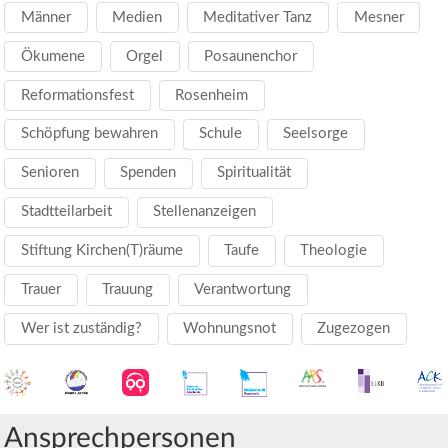
Männer
Medien
Meditativer Tanz
Mesner
Ökumene
Orgel
Posaunenchor
Reformationsfest
Rosenheim
Schöpfung bewahren
Schule
Seelsorge
Senioren
Spenden
Spiritualität
Stadtteilarbeit
Stellenanzeigen
Stiftung Kirchen(T)räume
Taufe
Theologie
Trauer
Trauung
Verantwortung
Wer ist zuständig?
Wohnungsnot
Zugezogen
Ansprechpersonen