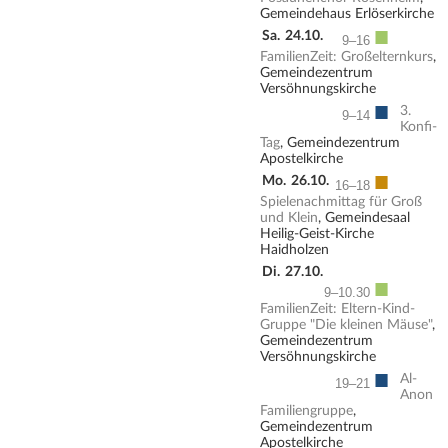
Gemeindehaus Erlöserkirche
■
Sa.
24.10.
9–16
FamilienZeit: Großelternkurs
,
Gemeindezentrum
Versöhnungskirche
■
3.
9–14
Konfi-
Tag
, Gemeindezentrum
Apostelkirche
■
Mo.
26.10.
16–18
Spielenachmittag für Groß
und Klein
, Gemeindesaal
Heilig-Geist-Kirche
Haidholzen
Di.
27.10.
■
9–10.30
FamilienZeit: Eltern-Kind-
Gruppe "Die kleinen Mäuse"
,
Gemeindezentrum
Versöhnungskirche
■
Al-
19–21
Anon
Familiengruppe
,
Gemeindezentrum
Apostelkirche