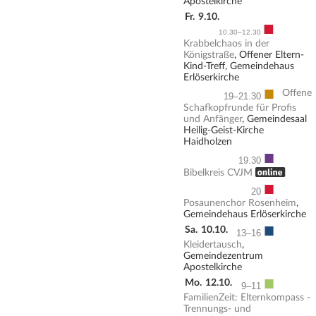
Apostelkirche
Fr.
9.10.
■
10.30–12.30
Krabbelchaos in der
Königstraße
, Offener Eltern-
Kind-Treff, Gemeindehaus
Erlöserkirche
■
Offene
19–21.30
Schafkopfrunde für Profis
und Anfänger
, Gemeindesaal
Heilig-Geist-Kirche
Haidholzen
■
19.30
, ONLINE
Bibelkreis CVJM
■
20
Posaunenchor Rosenheim
,
Gemeindehaus Erlöserkirche
■
Sa.
10.10.
13–16
Kleidertausch
,
Gemeindezentrum
Apostelkirche
■
Mo.
12.10.
9–11
FamilienZeit: Elternkompass -
Trennungs- und