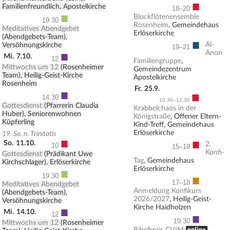
■
Familienfreundlich, Apostelkirche
18–20
■
Blockflötenensemble
19.30
Rosenheim
, Gemeindehaus
Meditatives Abendgebet
Erlöserkirche
(Abendgebets-Team),
■
Al-
Versöhnungskirche
19–21
■
Anon
Mi.
7.10.
12
Familiengruppe
,
Mittwochs um 12
(Rosenheimer
Gemeindezentrum
Team), Heilig-Geist-Kirche
Apostelkirche
Rosenheim
Fr.
25.9.
■
■
14.30
10.30–12.30
Gottesdienst
(Pfarrerin Claudia
Krabbelchaos in der
Huber), Seniorenwohnen
Königstraße
, Offener Eltern-
Küpferling
Kind-Treff, Gemeindehaus
Erlöserkirche
19. So. n. Trinitatis
■
■
So.
11.10.
2.
10
15–19
Konfi-
Gottesdienst
(Prädikant Uwe
Tag
, Gemeindehaus
Kirchschlager), Erlöserkirche
Erlöserkirche
■
19.30
■
17–18
Meditatives Abendgebet
Anmeldung Konfikurs
(Abendgebets-Team),
2026/2027
, Heilig-Geist-
Versöhnungskirche
Kirche Haidholzen
■
Mi.
14.10.
12
■
19.30
Mittwochs um 12
(Rosenheimer
, ONLINE