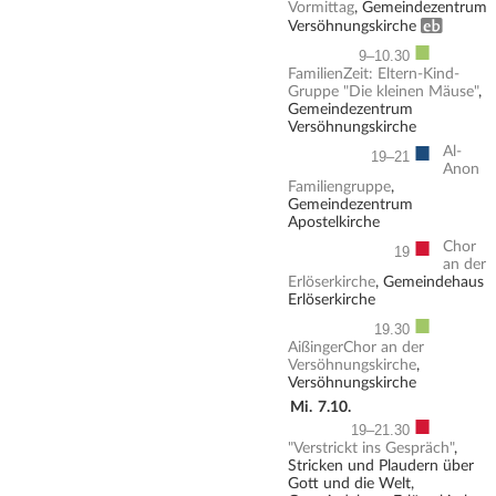
Vormittag
, Gemeindezentrum
Erwachsenenbildung
Versöhnungskirche
■
9–10.30
FamilienZeit: Eltern-Kind-
Gruppe "Die kleinen Mäuse"
,
Gemeindezentrum
Versöhnungskirche
■
Al-
19–21
Anon
Familiengruppe
,
Gemeindezentrum
Apostelkirche
■
Chor
19
an der
Erlöserkirche
, Gemeindehaus
Erlöserkirche
■
19.30
AißingerChor an der
Versöhnungskirche
,
Versöhnungskirche
Mi.
7.10.
■
19–21.30
"Verstrickt ins Gespräch"
,
Stricken und Plaudern über
Gott und die Welt,