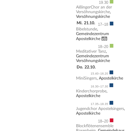
■
19.30
AißingerChor an der
Versöhnungskirche
,
Versöhnungskirche
■
Mi.
21.10.
17–18
Bibelstunde
,
Gemeindezentrum
Erwachsenenbildung
Apostelkirche
■
18–20
Meditativer Tanz
,
Gemeindezentrum
Versöhnungskirche
Do.
22.10.
■
15.40–16.20
MiniSingers
, Apostelkirche
■
16.30–17.30
Kinderchorprobe
,
Apostelkirche
■
17.35–18.35
Jugendchor Apostelsingers
,
Apostelkirche
■
18–20
Blockflötenensemble
Rosenheim
, Gemeindehaus