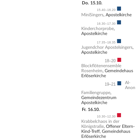
Do.
15.10.
■
15.40–16.20
MiniSingers
, Apostelkirche
■
16.30–17.30
Kinderchorprobe
,
Apostelkirche
■
17.35–18.35
Jugendchor Apostelsingers
,
Apostelkirche
■
18–20
Blockflötenensemble
Rosenheim
, Gemeindehaus
Erlöserkirche
■
Al-
19–21
Anon
Familiengruppe
,
Gemeindezentrum
Apostelkirche
Fr.
16.10.
■
10.30–12.30
Krabbelchaos in der
Königstraße
, Offener Eltern-
Kind-Treff, Gemeindehaus
Erlöserkirche