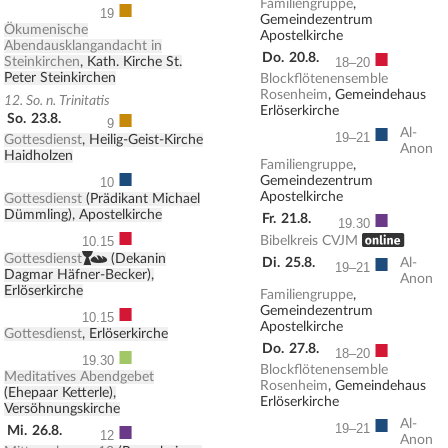
■
Familiengruppe
,
19
Gemeindezentrum
Ökumenische
Apostelkirche
Abendausklangandacht in
■
Do.
20.8.
Steinkirchen
, Kath. Kirche St.
18–20
Peter Steinkirchen
Blockflötenensemble
Rosenheim
, Gemeindehaus
12. So. n. Trinitatis
Erlöserkirche
■
So.
23.8.
9
■
Al-
19–21
Gottesdienst
, Heilig-Geist-Kirche
Anon
Haidholzen
Familiengruppe
,
■
Gemeindezentrum
10
Apostelkirche
Gottesdienst
(Prädikant Michael
■
Dümmling), Apostelkirche
Fr.
21.8.
19.30
■
, ONLINE
Bibelkreis CVJM
10.15
■
,
Gottesdienst
(Dekanin
Di.
25.8.
Al-
19–21
Dagmar Häfner-Becker),
Anon
Erlöserkirche
Familiengruppe
,
■
Gemeindezentrum
10.15
Apostelkirche
Gottesdienst
, Erlöserkirche
■
■
Do.
27.8.
18–20
19.30
Blockflötenensemble
Meditatives Abendgebet
Rosenheim
, Gemeindehaus
(Ehepaar Ketterle),
Erlöserkirche
Versöhnungskirche
■
■
Al-
19–21
Mi.
26.8.
12
Anon