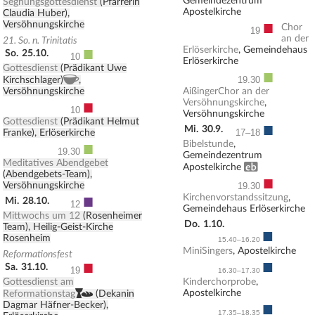
Gemeindezentrum
Segnungsgottesdienst
(Pfarrerin
Apostelkirche
Claudia Huber),
■
Versöhnungskirche
Chor
19
an der
21. So. n. Trinitatis
■
Erlöserkirche
, Gemeindehaus
So.
25.10.
10
Erlöserkirche
Gottesdienst
(Prädikant Uwe
■
, Kirchenkaffee
Kirchschlager)
,
19.30
Versöhnungskirche
AißingerChor an der
■
Versöhnungskirche
,
10
Versöhnungskirche
Gottesdienst
(Prädikant Helmut
■
Mi.
30.9.
Franke), Erlöserkirche
17–18
■
Bibelstunde
,
19.30
Gemeindezentrum
Meditatives Abendgebet
Erwachsenenbildung
Apostelkirche
(Abendgebets-Team),
■
Versöhnungskirche
19.30
■
Kirchenvorstandssitzung
,
Mi.
28.10.
12
Gemeindehaus Erlöserkirche
Mittwochs um 12
(Rosenheimer
Do.
1.10.
Team), Heilig-Geist-Kirche
■
Rosenheim
15.40–16.20
MiniSingers
, Apostelkirche
Reformationsfest
■
■
Sa.
31.10.
19
16.30–17.30
Gottesdienst am
Kinderchorprobe
,
,
Apostelkirche
Reformationstag
(Dekanin
■
Dagmar Häfner-Becker),
17.35–18.35