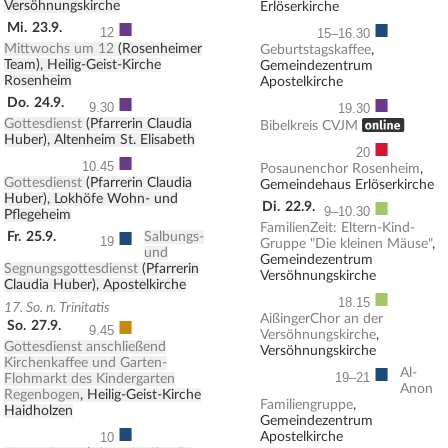
Versöhnungskirche
Erlöserkirche
■
■
Mi.
23.9.
12
15–16.30
Mittwochs um 12
(Rosenheimer
Geburtstagskaffee
,
Team), Heilig-Geist-Kirche
Gemeindezentrum
Rosenheim
Apostelkirche
■
■
Do.
24.9.
9.30
19.30
Gottesdienst
(Pfarrerin Claudia
, ONLINE
Bibelkreis CVJM
Huber), Altenheim St. Elisabeth
■
20
■
10.45
Posaunenchor Rosenheim
,
Gottesdienst
(Pfarrerin Claudia
Gemeindehaus Erlöserkirche
Huber), Lokhöfe Wohn- und
■
Di.
22.9.
9–10.30
Pflegeheim
FamilienZeit: Eltern-Kind-
■
Fr.
25.9.
Salbungs-
19
Gruppe "Die kleinen Mäuse"
,
und
Gemeindezentrum
Segnungsgottesdienst
(Pfarrerin
Versöhnungskirche
Claudia Huber), Apostelkirche
■
18.15
17. So. n. Trinitatis
■
AißingerChor an der
So.
27.9.
9.45
Versöhnungskirche
,
Gottesdienst anschließend
Versöhnungskirche
Kirchenkaffee und Garten-
■
Al-
19–21
Flohmarkt des Kindergarten
Anon
Regenbogen
, Heilig-Geist-Kirche
Familiengruppe
,
Haidholzen
Gemeindezentrum
■
Apostelkirche
10