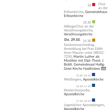
■
Chor
19
an der
Erlöserkirche
, Gemeindehaus
Erlöserkirche
■
19.30
AißingerChor an der
Versöhnungskirche
,
Versöhnungskirche
■
Do.
29.10.
14.30
Seniorennachmittag,
Anmeldung bei Frau Edith
Aron-Maurer unter 08032-
7250
, Martin Luther als
Mystiker mit Dipl.-Theol. J.
Boldt, Gemeindesaal Heilig-
Erwachsenenbildung
Geist-Kirche Haidholzen
■
15.40–16.20
MiniSingers
, Apostelkirche
■
16.30–17.30
Kinderchorprobe
,
Apostelkirche
■
17.35–18.35
Jugendchor Apostelsingers
,
Apostelkirche