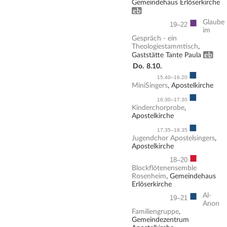
Gemeindehaus Erlöserkirche
Erwachsenenbildung
■
Glaube
19–22
im
Gespräch - ein
Theologiestammtisch
,
Erwachsenenbildung
Gaststätte Tante Paula
Do.
8.10.
■
15.40–16.20
MiniSingers
, Apostelkirche
■
16.30–17.30
Kinderchorprobe
,
Apostelkirche
■
17.35–18.35
Jugendchor Apostelsingers
,
Apostelkirche
■
18–20
Blockflötenensemble
Rosenheim
, Gemeindehaus
Erlöserkirche
■
Al-
19–21
Anon
Familiengruppe
,
Gemeindezentrum