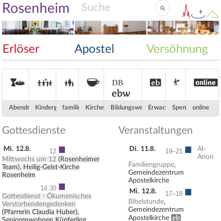
Rosenheim
Erlöser
Apostel
Versöhnung
Abendmahl
Kindergottesdienst
familienfreundlich
Kirchenkaffee
Dietrich-Bonhoeffer-Akademie
Erwachsenenbildung
Spenden
ONLINE
ebw
Abendmahl
Kindergottesdienst
familienfreundlich
Kirchenkaffee
Bildungswerk
Erwachsenenbildung
Spenden
online
Gottesdienste
Veranstaltungen
■
■
Mi.
12.8.
Di.
11.8.
Al-
12
19–21
Anon
Mittwochs um 12
(Rosenheimer
Familiengruppe
,
Team), Heilig-Geist-Kirche
Gemeindezentrum
Rosenheim
Apostelkirche
■
■
14.30
Mi.
12.8.
17–18
Gottesdienst - Ökumenisches
Bibelstunde
,
Verstorbendengedenken
Gemeindezentrum
(Pfarrerin Claudia Huber),
Erwachsenenbildung
Apostelkirche
Seniorenwohnen Küpferling