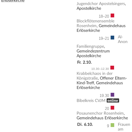
Erlöserkirche
Jugendchor Apostelsingers
,
Apostelkirche
■
18–20
Blockflötenensemble
Rosenheim
, Gemeindehaus
Erlöserkirche
■
Al-
19–21
Anon
Familiengruppe
,
Gemeindezentrum
Apostelkirche
Fr.
2.10.
■
10.30–12.30
Krabbelchaos in der
Königstraße
, Offener Eltern-
Kind-Treff, Gemeindehaus
Erlöserkirche
■
19.30
, ONLINE
Bibelkreis CVJM
■
20
Posaunenchor Rosenheim
,
Gemeindehaus Erlöserkirche
■
Di.
6.10.
Frauen
9
am