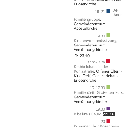
Erlöserkirche
■
Al-
19–21
Anon
Familiengruppe
,
Gemeindezentrum
Apostelkirche
■
19.30
Kirchenvorstandssitzung
,
Gemeindezentrum
Versöhnungskirche
Fr.
23.10.
■
10.30–12.30
Krabbelchaos in der
Königstraße
, Offener Eltern-
Kind-Treff, Gemeindehaus
Erlöserkirche
■
15–17.30
FamilienZeit: Großelternkurs
,
Gemeindezentrum
Versöhnungskirche
■
19.30
, ONLINE
Bibelkreis CVJM
■
20
Posaunenchor Rosenheim
,